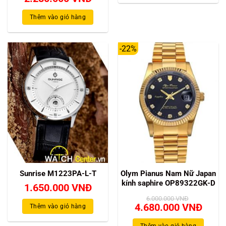
gốc
hiện
là:
tại
Thêm vào giỏ hàng
3.000.000 VNĐ.
là:
2.280.000 VNĐ.
-22%
Sunrise M1223PA-L-T
Olym Pianus Nam Nữ Japan
kính saphire OP89322GK-D
1.650.000
VNĐ
6.000.000
VNĐ
Giá
Giá
4.680.000
VNĐ
Thêm vào giỏ hàng
gốc
hiện