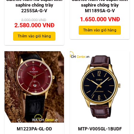
saphire chống trầy
saphire chống trầy
2255SA-G-V
M1189SA-G-V
1.650.000
VNĐ
3.000.000
VNĐ
Giá
Giá
2.580.000
VNĐ
gốc
hiện
Thêm vào giỏ hàng
là:
tại
Thêm vào giỏ hàng
3.000.000 VNĐ.
là:
2.580.000 VNĐ.
M1223PA-GL-DD
MTP-V005GL-1BUDF