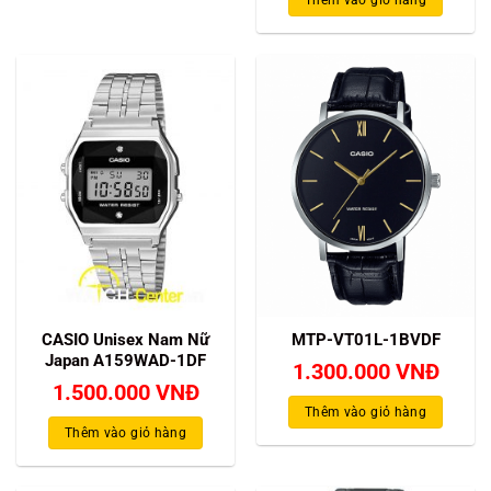
là:
tại
Thêm vào giỏ hàng
6.000.000 VNĐ.
là:
4.68
CASIO Unisex Nam Nữ
MTP-VT01L-1BVDF
Japan A159WAD-1DF
1.300.000
VNĐ
1.500.000
VNĐ
Thêm vào giỏ hàng
Thêm vào giỏ hàng