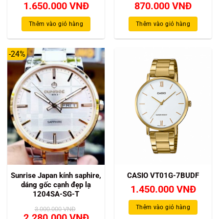
1.650.000
VNĐ
870.000
VNĐ
Thêm vào giỏ hàng
Thêm vào giỏ hàng
-24%
Sunrise Japan kính saphire,
CASIO VT01G-7BUDF
dáng gốc cạnh đẹp lạ
1.450.000
VNĐ
1204SA-SG-T
Thêm vào giỏ hàng
3.000.000
VNĐ
Giá
Giá
2.280.000
VNĐ