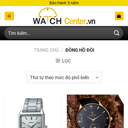
Bỏ
Bảo hành 5 năm
qua
nội
dung
Tìm
kiếm:
TRANG CHỦ
/
ĐỒNG HỒ ĐÔI
LỌC