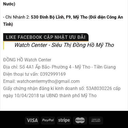
Nước)
- Chi Nhánh 2:
530
Đinh Bộ Lĩnh, F9, Mỹ Tho (Đối diện Công An
Tỉnh)
LIKE FACEBOOK CẬP NHẬT ƯU ĐÃI
Watch Center - Siêu Thị Đồng Hồ Mỹ Tho
ĐỒNG HỒ Watch Center
Địa chỉ: Số 4A1 Ấp Bắc- Phường 4 - Mỹ Tho - Tiền Giang
Điện thoại tư vấn: 0392999169
Email: watchcentermytho@gmail.com
Giấy chứng nhận đăng kí kinh doanh số: 53A8030226 cấp
ngày 10/04/2018 tại UBND thành phố Mỹ Tho