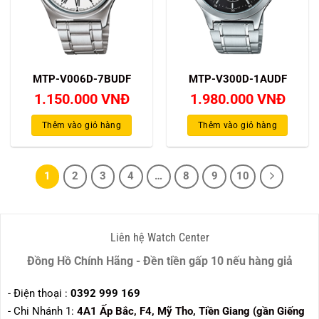
MTP-V006D-7BUDF
MTP-V300D-1AUDF
1.150.000
VNĐ
1.980.000
VNĐ
Thêm vào giỏ hàng
Thêm vào giỏ hàng
1
2
3
4
…
8
9
10
Liên hệ Watch Center
Đồng Hồ Chính Hãng - Đền tiền gấp 10 nếu hàng giả
- Điện thoại :
0392 999 169
- Chi Nhánh 1:
4A1 Ấp Bắc, F4, Mỹ Tho, Tiền Giang (gần Giếng