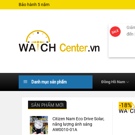
Bỏ
Bảo hành 5 năm
qua
nội
dung
Giảm
đến
Danh mục sản phẩm
Đồng Hồ Nam
-18%
SẢN PHẨM MỚI
Citizen Nam Eco Drive Solar,
năng lượng ánh sáng
AW0010-01A