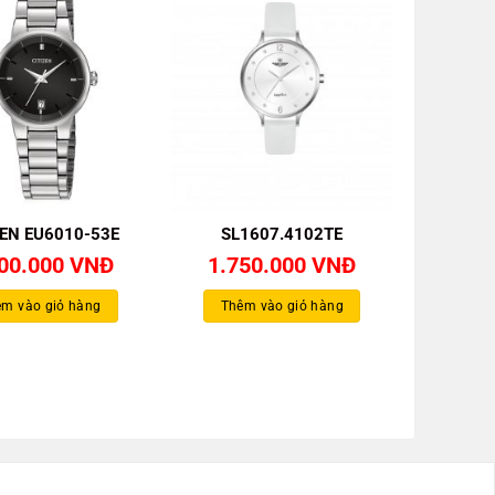
ZEN EU6010-53E
SL1607.4102TE
900.000
VNĐ
1.750.000
VNĐ
m vào giỏ hàng
Thêm vào giỏ hàng