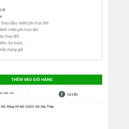
tại
0.000 VNĐ.
là:
1/8
1.880.000 VNĐ.
m
n, thay dầu: miễn phí trọn đời
Mới: miễn phí trọn đời
da thay đổi
iểm, Áo mưa...
 nếu hàng giả
lá may mắn LTP-E154D-1ADF số lượng
THÊM VÀO GIỎ HÀNG
92.999.169
tư vấn
ồ Nữ
,
Đồng Hồ Nữ CASIO
,
Nữ Dây Thép