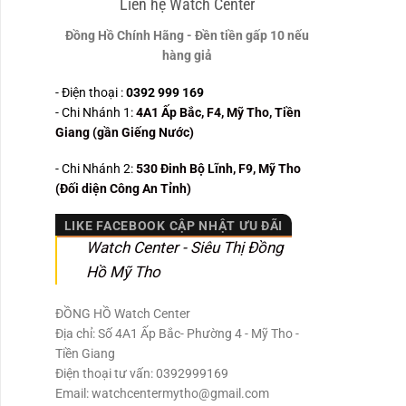
Liên hệ Watch Center
Đồng Hồ Chính Hãng - Đền tiền gấp 10 nếu
hàng giả
- Điện thoại :
0392 999 169
- Chi Nhánh 1:
4A1 Ấp Bắc, F4, Mỹ Tho, Tiền
Giang (gần Giếng Nước)
- Chi Nhánh 2:
530
Đinh Bộ Lĩnh, F9, Mỹ Tho
(Đối diện Công An Tỉnh)
LIKE FACEBOOK CẬP NHẬT ƯU ĐÃI
Watch Center - Siêu Thị Đồng
Hồ Mỹ Tho
ĐỒNG HỒ Watch Center
Địa chỉ: Số 4A1 Ấp Bắc- Phường 4 - Mỹ Tho -
Tiền Giang
Điện thoại tư vấn: 0392999169
Email: watchcentermytho@gmail.com