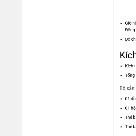
Giờ h
Đồng h
Độ ch
Kíc
Kích 
Tổng 
Bộ sản
01 đồ
01 hộ
Thẻ b
Thẻ b