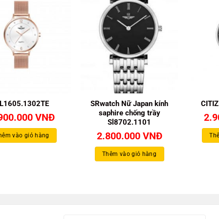
L1605.1302TE
SRwatch Nữ Japan kính
CITI
saphire chống trầy
900.000
VNĐ
2.
Sl8702.1101
2.800.000
VNĐ
hêm vào giỏ hàng
Thê
Thêm vào giỏ hàng