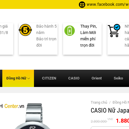
www.facebook.com/wa
 giá
Bảo hành 5
Thay Pin,
Nh
 31/8
năm
Làm Mới
hà
Bảo trì trọn
miễn phí
cá
đời
trọn đời
h
Đồng Hồ Nữ
CITIZEN
CASIO
Orient
Seiko
Trang chủ
/
Đồng Hồ 
CASIO Nữ Japa
Giá
1.88
VNĐ
2.300.000
gốc