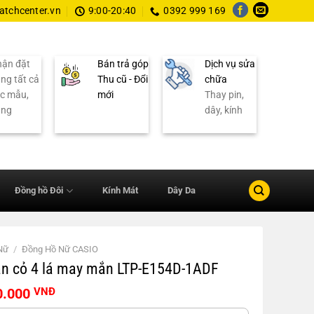
tchcenter.vn
9:00-20:40
0392 999 169
ận đặt
Bán trả góp
Dịch vụ sửa
ng tất cả
Thu cũ - Đổi
chữa
c mẫu,
mới
Thay pin,
ãng
dây, kính
Đồng hồ Đôi
Kính Mát
Dây Da
Nữ
/
Đồng Hồ Nữ CASIO
n cỏ 4 lá may mắn LTP-E154D-1ADF
Giá
0.000
VNĐ
hiện