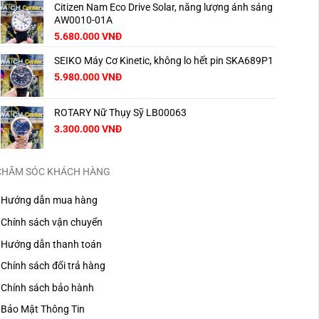
Citizen Nam Eco Drive Solar, năng lượng ánh sáng
AW0010-01A
Giá
Giá
5.680.000
VNĐ
gốc
hiện
SEIKO Máy Cơ Kinetic, không lo hết pin SKA689P1
là:
tại
8.000.000 VNĐ.
là:
Giá
Giá
5.980.000
VNĐ
5.680.000 VNĐ.
gốc
hiện
là:
tại
ROTARY Nữ Thụy Sỹ LB00063
8.000.000 VNĐ.
là:
5.980.000 VNĐ.
3.300.000
VNĐ
CHĂM SÓC KHÁCH HÀNG
Hướng dẫn mua hàng
Chính sách vận chuyển
Hướng dẫn thanh toán
Chính sách đổi trả hàng
Chính sách bảo hành
Bảo Mật Thông Tin