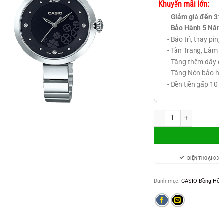
là:
Khuyến mãi lớn:
2.30
-
Giảm giá đến 3
-
Bảo Hành 5 Nă
- Bảo trì, thay pi
- Tân Trang, Làm 
- Tặng thêm dây 
- Tặng Nón bảo h
- Đền tiền gấp 10
CASIO Nữ Japan cỏ 4 
ĐIỆN THOẠI 03
Danh mục:
CASIO
,
Đồng H