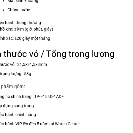
Mặt kính khoáng
Chống nước
iện hành thông thường
ồ kim: 3 kim (giờ, phút, giây)
ính xác: ±20 giây một tháng
h thước vỏ / Tổng trọng lượng
thước vỏ : 31,5×31,5×8mm
trọng lượng : 53g
 phẩm gồm:
ng hồ chính hãng LTP-E154D-1ADF
p đựng sang trọng
ảo hành chính hãng
ảo hành VIP lên đến 5 năm tại Watch Center