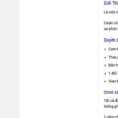
Giới Th
Là một n
Casio có
sự phức 
Quyền L
Cam k
Thay 
Bảo h
1 đổi
Giao 
Chính s
Tất cả đ
thống ph
1 năm c