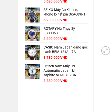
Giá
Giá
5.680.000
VNĐ
gốc
hiện
SEIKO Máy Cơ Kinetic,
là:
tại
không lo hết pin SKA689P1
8.000.000 VNĐ.
là:
5.680.000 VNĐ.
Giá
Giá
5.980.000
VNĐ
gốc
hiện
ROTARY Nữ Thụy Sỹ
là:
tại
LB00063
8.000.000 VNĐ.
là:
5.980.000 VNĐ.
3.300.000
VNĐ
CASIO Nam Japan dáng gốc
cạnh BEM-121AL-7A
3.780.000
VNĐ
Citizen Nam Máy Cơ
Automatic Japan, kính
saphire NH9131-73A
Giá
Giá
8.880.000
VNĐ
gốc
hiện
là:
tại
11.000.000 VNĐ.
là:
8.880.000 VNĐ.