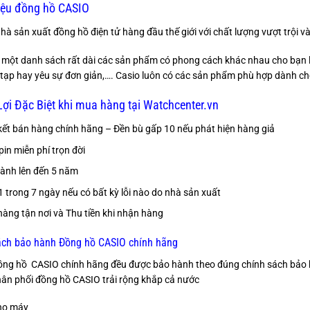
iệu đồng hồ CASIO
hà sản xuất đồng hồ điện tử hàng đầu thế giới với chất lượng vượt trội v
 một danh sách rất dài các sản phẩm có phong cách khác nhau cho bạn l
tạp hay yêu sự đơn giản,…. Casio luôn có các sản phẩm phù hợp dành ch
ợi Đặc Biệt khi mua hàng tại Watchcenter.vn
ết bán hàng chính hãng – Đền bù gấp 10 nếu phát hiện hàng giả
pin miễn phí trọn đời
ành lên đến 5 năm
 1 trong 7 ngày nếu có bất kỳ lỗi nào do nhà sản xuất
hàng tận nơi và Thu tiền khi nhận hàng
ách bảo hành Đồng hồ CASIO chính hãng
ồng hồ CASIO chính hãng đều được bảo hành theo đúng chính sách bảo h
ân phối đồng hồ CASIO trải rộng khắp cả nước
ho máy