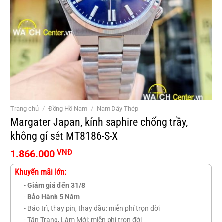
Trang chủ
/
Đồng Hồ Nam
/
Nam Dây Thép
Margater Japan, kính saphire chống trầy,
không gỉ sét MT8186-S-X
1.866.000
VNĐ
Khuyến mãi lớn:
-
Giảm giá đến 31/8
-
Bảo Hành 5 Năm
- Bảo trì, thay pin, thay dầu: miễn phí trọn đời
- Tân Trang, Làm Mới: miễn phí trọn đời