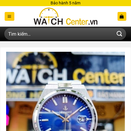
Bỏ
Bảo hành 5 năm
qua
nội
dung
Tìm
kiếm: