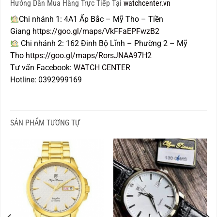
Hướng Dẫn Mua Hàng Trực Tiếp Tại
watchcenter.vn
Chi nhánh 1: 4A1 Ấp Bắc – Mỹ Tho – Tiền
Giang
https://goo.gl/maps/VkFFaEPFwzB2
Chi nhánh 2: 162 Đinh Bộ Lĩnh – Phường 2 – Mỹ
Tho
https://goo.gl/maps/RorsJNAA97H2
Tư vấn Facebook:
WATCH CENTER
Hotline: 0392999169
SẢN PHẨM TƯƠNG TỰ