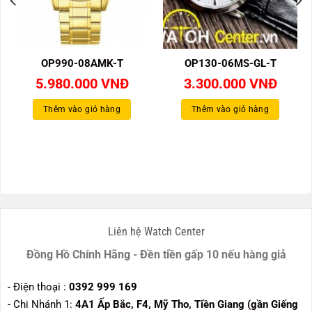
OP990-08AMK-T
OP130-06MS-GL-T
5.980.000
VNĐ
3.300.000
VNĐ
á
Thêm vào giỏ hàng
Thêm vào giỏ hàng
n
80.000 VNĐ.
Liên hệ Watch Center
Đồng Hồ Chính Hãng - Đền tiền gấp 10 nếu hàng giả
- Điện thoại :
0392 999 169
- Chi Nhánh 1:
4A1 Ấp Bắc, F4, Mỹ Tho, Tiền Giang (gần Giếng