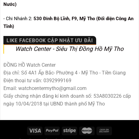
Nước)
- Chi Nhánh 2:
530
Đinh Bộ Lĩnh, F9, Mỹ Tho (Đối diện Công An
Tỉnh)
LIKE FACEBOOK CẬP NHẬT ƯU ĐÃI
Watch Center - Siêu Thị Đồng Hồ Mỹ Tho
ĐỒNG HỒ Watch Center
Địa chỉ: Số 4A1 Ấp Bắc- Phường 4 - Mỹ Tho - Tiền Giang
Điện thoại tư vấn: 0392999169
Email: watchcentermytho@gmail.com
Giấy chứng nhận đăng kí kinh doanh số: 53A8030226 cấp
ngày 10/04/2018 tại UBND thành phố Mỹ Tho