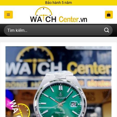
Bỏ
Bảo hành 5 năm
qua
nội
dung
Tìm
kiếm: