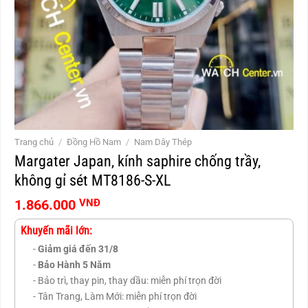
Trang chủ
/
Đồng Hồ Nam
/
Nam Dây Thép
Margater Japan, kính saphire chống trầy,
không gỉ sét MT8186-S-XL
1.866.000
VNĐ
Khuyến mãi lớn:
-
Giảm giá đến 31/8
-
Bảo Hành 5 Năm
- Bảo trì, thay pin, thay dầu: miễn phí trọn đời
- Tân Trang, Làm Mới: miễn phí trọn đời