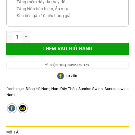
- Tặng thêm dây da thay đổi
- Tặng Nón bảo hiểm, Áo mưa...
- Đền tiền gấp 10 nếu hàng giả
Margater Japan, kính saphire chống trầy, không gỉ sét MT8186-S-X
THÊM VÀO GIỎ HÀNG
ĐIỆN THOẠI 0392.999.169
tư vấn
Danh mục:
Đồng Hồ Nam
,
Nam Dây Thép
,
Sunrise Swiss
,
Sunrise swiss
Nam
MÔ TẢ