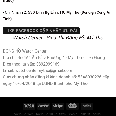
Nước)
- Chi Nhánh 2:
530
Đinh Bộ Lĩnh, F9, Mỹ Tho (Đối diện Công An
Tỉnh)
LIKE FACEBOOK CẬP NHẬT ƯU ĐÃI
Watch Center - Siêu Thị Đồng Hồ Mỹ Tho
ĐỒNG HỒ Watch Center
Địa chỉ: Số 4A1 Ấp Bắc- Phường 4 - Mỹ Tho - Tiền Giang
Điện thoại tư vấn: 0392999169
Email: watchcentermytho@gmail.com
Giấy chứng nhận đăng kí kinh doanh số: 53A8030226 cấp
ngày 10/04/2018 tại UBND thành phố Mỹ Tho
ĐỒNG HỒ NAM
ĐỒNG HỒ NỮ
CITIZEN
CASIO
ORIENT
SEIKO