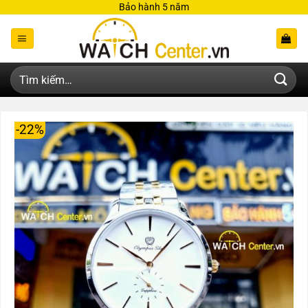
Bỏ
Bảo hành 5 năm
qua
nội
dung
Tìm
kiếm:
-22%