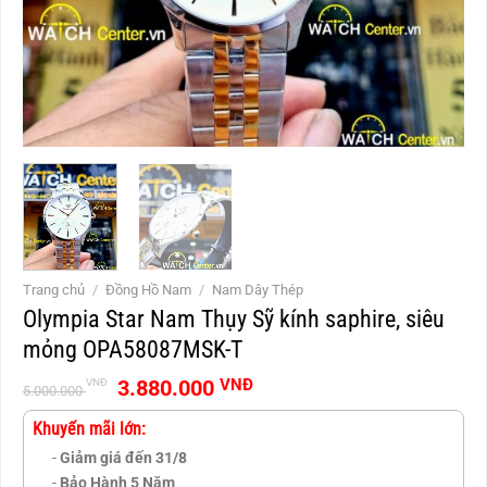
Trang chủ
/
Đồng Hồ Nam
/
Nam Dây Thép
Olympia Star Nam Thụy Sỹ kính saphire, siêu
mỏng OPA58087MSK-T
Giá
Giá
3.880.000
VNĐ
VNĐ
5.000.000
gốc
hiện
là:
tại
Khuyến mãi lớn:
5.000.000 VNĐ.
là:
-
Giảm giá đến 31/8
3.880.000 VNĐ.
-
Bảo Hành 5 Năm