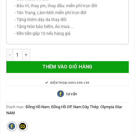
- Bảo trì, thay pin, thay dầu: miễn phí trọn đời
- Tân Trang, Làm Mới: miễn phí trọn đời
- Tặng thêm dây da thay đổi
- Tặng Nón bảo hiểm, Áo mưa...
- Đền tiền gấp 10 nếu hàng giả
Olympia Star Nam Thụy Sỹ kính saphire, siêu mỏng OPA58087MSK-
THÊM VÀO GIỎ HÀNG
ĐIỆN THOẠI 0392.999.169
tư vấn
Danh mục:
Đồng Hồ Nam
,
Đồng Hồ OP
,
Nam Dây Thép
,
Olympia Star
NAM