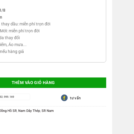
1/8
m
n, thay dầu: miễn phí trọn đời
Mới: miễn phí trọn đời
da thay đổi
iểm, Áo mưa...
 nếu hàng giả
số lượng
THÊM VÀO GIỎ HÀNG
92.999.169
tư vấn
Đồng Hồ SR
,
Nam Dây Thép
,
SR Nam