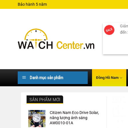
Bỏ
Bảo hành 5 năm
qua
nội
dung
Giảm
đến
Danh mục sản phẩm
Đồng Hồ Nam
SẢN PHẨM MỚI
Citizen Nam Eco Drive Solar,
năng lượng ánh sáng
AW0010-01A