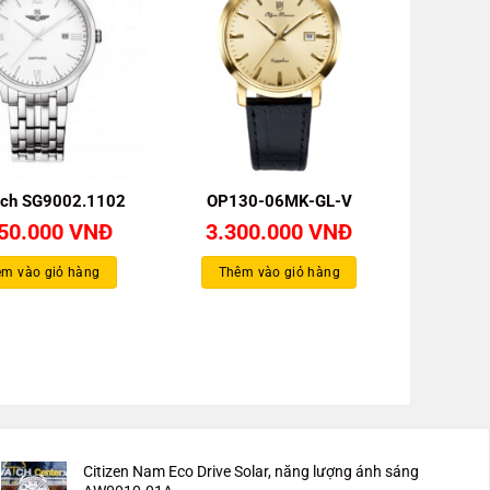
ch SG9002.1102
OP130-06MK-GL-V
950.000
VNĐ
3.300.000
VNĐ
m vào giỏ hàng
Thêm vào giỏ hàng
Citizen Nam Eco Drive Solar, năng lượng ánh sáng