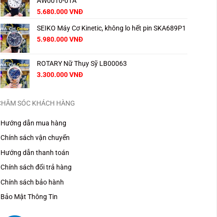
AW0010-01A
Giá
Giá
5.680.000
VNĐ
gốc
hiện
SEIKO Máy Cơ Kinetic, không lo hết pin SKA689P1
là:
tại
8.000.000 VNĐ.
là:
Giá
Giá
5.980.000
VNĐ
5.680.000 VNĐ.
gốc
hiện
là:
tại
ROTARY Nữ Thụy Sỹ LB00063
8.000.000 VNĐ.
là:
5.980.000 VNĐ.
3.300.000
VNĐ
CHĂM SÓC KHÁCH HÀNG
Hướng dẫn mua hàng
Chính sách vận chuyển
Hướng dẫn thanh toán
Chính sách đổi trả hàng
Chính sách bảo hành
Bảo Mật Thông Tin