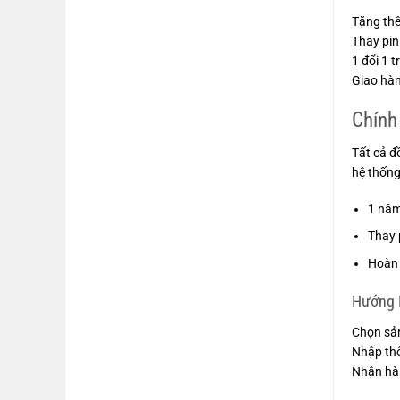
Tặng thê
Thay pin
1 đổi 1 
Giao hàn
Chính
Tất cả đ
hệ thống
1 nă
Thay 
Hoàn 
Hướng D
Chọn sả
Nhập thôn
Nhận hàn