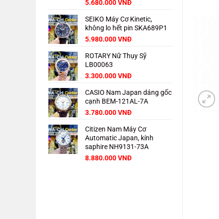
Giá
Giá
5.680.000
VNĐ
gốc
hiện
SEIKO Máy Cơ Kinetic,
là:
tại
không lo hết pin SKA689P1
8.000.000 VNĐ.
là:
5.680.000 VNĐ.
Giá
Giá
5.980.000
VNĐ
gốc
hiện
ROTARY Nữ Thụy Sỹ
là:
tại
LB00063
8.000.000 VNĐ.
là:
5.980.000 VNĐ.
3.300.000
VNĐ
CASIO Nam Japan dáng gốc
cạnh BEM-121AL-7A
3.780.000
VNĐ
Citizen Nam Máy Cơ
Automatic Japan, kính
saphire NH9131-73A
Giá
Giá
8.880.000
VNĐ
gốc
hiện
là:
tại
11.000.000 VNĐ.
là:
8.880.000 VNĐ.