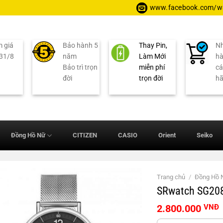
www.facebook.com/wa
 giá
Bảo hành 5
Thay Pin,
Nh
 31/8
năm
Làm Mới
hà
Bảo trì trọn
miễn phí
cá
đời
trọn đời
h
Đồng Hồ Nữ
CITIZEN
CASIO
Orient
Seiko
Trang chủ
/
Đồng Hồ
SRwatch SG20
2.800.000
VNĐ