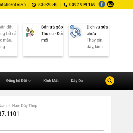
tchcenter.vn
9:00-20:40
0392 999 169
ận đặt
Bán trả góp
Dịch vụ sửa
ng tất cả
Thu cũ - Đổi
chữa
c mẫu,
mới
Thay pin,
ãng
dây, kính
Đồng hồ Đôi
Kính Mát
Dây Da
 Nam
/
Nam Dây Thép
87.1101