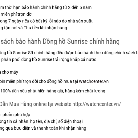
m thời hạn bảo hành chính hãng từ 2 đến 5 năm
 miễn phí trọn đời
trong 7 ngày nếu có bất kỳ lỗi nào do nhà sản xuất
g tận nơi và Thu tiền khi nhận hàng
 sách bảo hành Đồng hồ Sunrise chính hãng
ồng hồ Sunrise SR chính hãng đều được bảo hành theo đúng chính sách b
 phân phối đồng hồ Sunrise trải rộng khắp cả nước
m cho máy
pin miễn phí trọn đời cho đồng hồ mua tại
Watchcenter.vn
100% tiền nếu phát hiện hàng giả, hàng kém chất lượng
ẫn Mua Hàng online tại website http://watchcenter.vn/
n phẩm phù hợp
g tin cá nhân: họ tên, địa chỉ, số điện thoại
g qua bưu điện và thanh toán khi nhận hàng