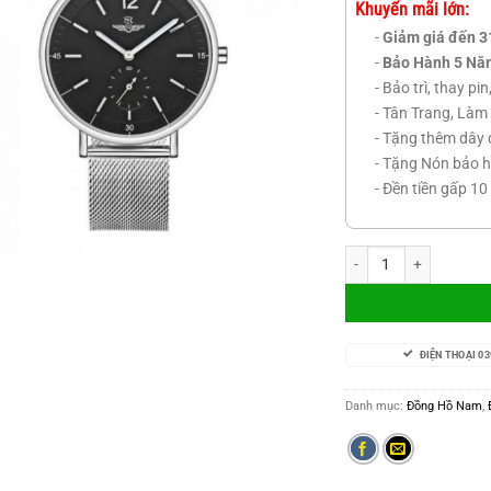
Khuyến mãi lớn:
-
Giảm giá đến 3
-
Bảo Hành 5 Nă
- Bảo trì, thay pi
- Tân Trang, Làm 
- Tặng thêm dây 
- Tặng Nón bảo h
- Đền tiền gấp 10
SRwatch SG2087.1101 
ĐIỆN THOẠI 03
Danh mục:
Đồng Hồ Nam
,