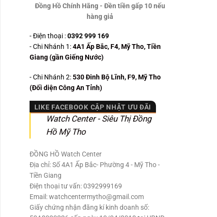
Đồng Hồ Chính Hãng - Đền tiền gấp 10 nếu
hàng giả
- Điện thoại :
0392 999 169
- Chi Nhánh 1:
4A1 Ấp Bắc, F4, Mỹ Tho, Tiền
Giang (gần Giếng Nước)
- Chi Nhánh 2:
530
Đinh Bộ Lĩnh, F9, Mỹ Tho
(Đối diện Công An Tỉnh)
LIKE FACEBOOK CẬP NHẬT ƯU ĐÃI
Watch Center - Siêu Thị Đồng
Hồ Mỹ Tho
ĐỒNG HỒ Watch Center
Địa chỉ: Số 4A1 Ấp Bắc- Phường 4 - Mỹ Tho -
Tiền Giang
Điện thoại tư vấn: 0392999169
Email: watchcentermytho@gmail.com
Giấy chứng nhận đăng kí kinh doanh số: