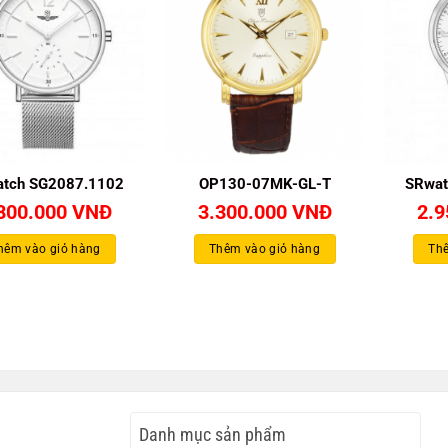
tch SG2087.1102
OP130-07MK-GL-T
SRwat
800.000
VNĐ
3.300.000
VNĐ
2.
hêm vào giỏ hàng
Thêm vào giỏ hàng
Thê
NĐ.
Danh mục sản phẩm