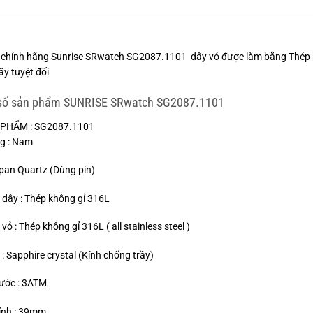
chính hãng Sunrise SRwatch SG2087.1101 dây vỏ được làm bằng Thép kh
ầy tuyệt đối
số sản phẩm SUNRISE SRwatch SG2087.1101
PHẨM : SG2087.1101
g : Nam
pan Quartz (Dùng pin)
u dây : Thép không gỉ 316L
 vỏ : Thép không gỉ 316L ( all stainless steel )
 : Sapphire crystal (Kính chống trầy)
ước : 3ATM
ính : 39mm