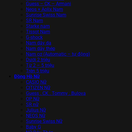
Guess – CK – Armani
Neos + Aolix Nam
Sunrise Swiss Nam
SR Nam
Starke nam
Tissot Nam
G-shock
Nam dây da
Nam dây thép
Nam cơ (Automatic – tự động)
Dưới 2 triệu
Từ 2 – 5 triệu
Trên 5 triệu
Đồng Hồ Nữ
CASIO Nữ
CITIZEN Nữ
Guess . CK . Tommy . Bulova
OP Nữ
SR nữ
Julius Nữ
NEOS Nữ
Sunrise Swiss Nữ
Baby G