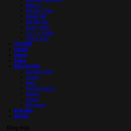
Baby G
Nữ Dây Thép
Starke Nữ
Nữ Dây Da
Dưới 1 triệu
Từ 1 – 3 triệu
Trên 3 triệu
CITIZEN
CASIO
Orient
Seiko
Đồng hồ Đôi
Olympia Star
Tissot
Neos
Sunrise Swiss
Starke
Julius
SR watch
Kính Mát
Dây Da
Đăng nhập