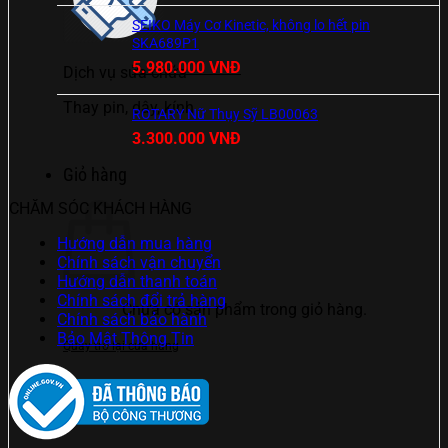
là:
tại
SEIKO Máy Cơ Kinetic, không lo hết pin
8.000.000 VNĐ.
là:
SKA689P1
5.680.000 VNĐ.
Giá
Giá
5.980.000
VNĐ
Dịch vụ sửa chữa
gốc
hiện
Thay pin, dây, kính
là:
tại
ROTARY Nữ Thụy Sỹ LB00063
8.000.000 VNĐ.
là:
3.300.000
VNĐ
5.980.000 VNĐ.
Giỏ hàng
CHĂM SÓC KHÁCH HÀNG
Hướng dẫn mua hàng
Chính sách vận chuyển
Hướng dẫn thanh toán
Chính sách đổi trả hàng
Chưa có sản phẩm trong giỏ hàng.
Chính sách bảo hành
Bảo Mật Thông Tin
Quay trở lại cửa hàng