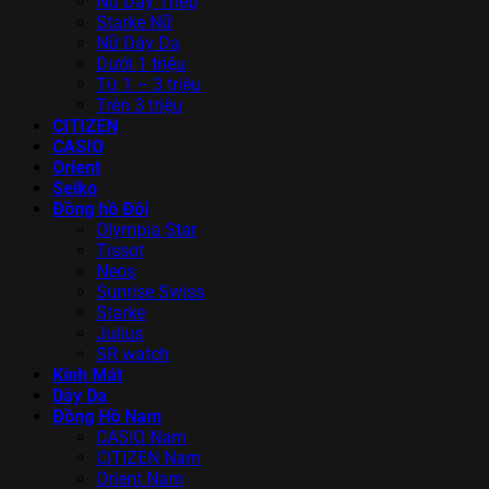
Nữ Dây Thép
Starke Nữ
Nữ Dây Da
Dưới 1 triệu
Từ 1 – 3 triệu
Trên 3 triệu
CITIZEN
CASIO
Orient
Seiko
Đồng hồ Đôi
Olympia Star
Tissot
Neos
Sunrise Swiss
Starke
Julius
SR watch
Kính Mát
Dây Da
Đồng Hồ Nam
CASIO Nam
CITIZEN Nam
Orient Nam