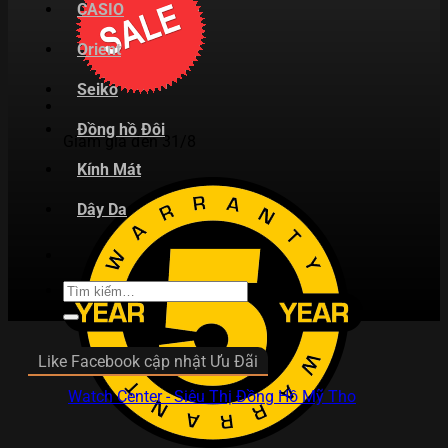
CASIO
Orient
Seiko
Đồng hồ Đôi
Giảm giá đến 31/8
Kính Mát
Dây Da
Tìm
kiếm:
Like Facebook cập nhật Ưu Đãi
Watch Center - Siêu Thị Đồng Hồ Mỹ Tho