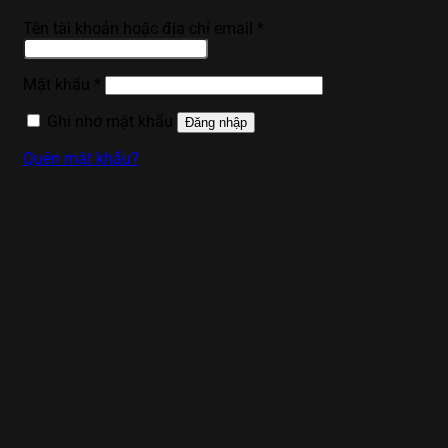
Bắt
Tên tài khoản hoặc địa chỉ email
*
buộc
Bắt
Mật khẩu
*
buộc
Ghi nhớ mật khẩu
Đăng nhập
Quên mật khẩu?