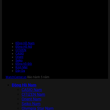
Đồng Hồ Nam
Đồng Hồ Nữ
CITIZEN
CASIO
Orient
Seiko
Đồng hồ Đôi
Kính Mát
Dây Da
WatchCenter.vn
Bảo hành 5 năm
Đồng Hồ Nam
CASIO Nam
CITIZEN Nam
Orient Nam
Seiko Nam
Olympia Star Nam