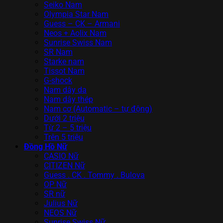
Seiko Nam
Olympia Star Nam
Guess – CK – Armani
Neos + Aolix Nam
Sunrise Swiss Nam
SR Nam
Starke nam
Tissot Nam
G-shock
Nam dây da
Nam dây thép
Nam cơ (Automatic – tự động)
Dưới 2 triệu
Từ 2 – 5 triệu
Trên 5 triệu
Đồng Hồ Nữ
CASIO Nữ
CITIZEN Nữ
Guess . CK . Tommy . Bulova
OP Nữ
SR nữ
Julius Nữ
NEOS Nữ
Sunrise Swiss Nữ