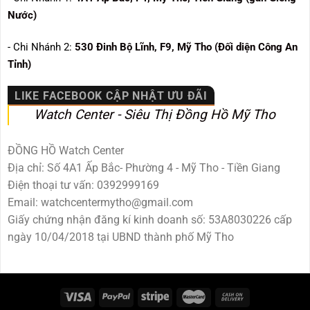
Nước)
- Chi Nhánh 2:
530
Đinh Bộ Lĩnh, F9, Mỹ Tho (Đối diện Công An
Tỉnh)
LIKE FACEBOOK CẬP NHẬT ƯU ĐÃI
Watch Center - Siêu Thị Đồng Hồ Mỹ Tho
ĐỒNG HỒ Watch Center
Địa chỉ: Số 4A1 Ấp Bắc- Phường 4 - Mỹ Tho - Tiền Giang
Điện thoại tư vấn: 0392999169
Email: watchcentermytho@gmail.com
Giấy chứng nhận đăng kí kinh doanh số: 53A8030226 cấp
ngày 10/04/2018 tại UBND thành phố Mỹ Tho