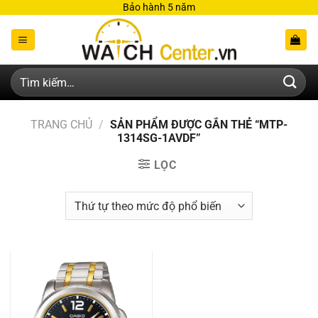
Bỏ
Bảo hành 5 năm
qua
nội
dung
Tìm
kiếm:
TRANG CHỦ
/
SẢN PHẨM ĐƯỢC GẮN THẺ “MTP-
1314SG-1AVDF”
LỌC