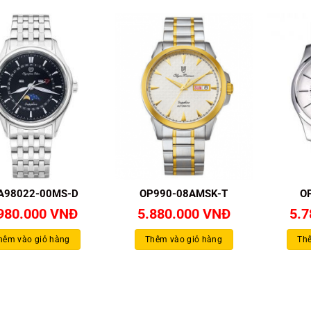
A98022-00MS-D
OP990-08AMSK-T
O
980.000
VNĐ
5.880.000
VNĐ
5.
hêm vào giỏ hàng
Thêm vào giỏ hàng
Thê