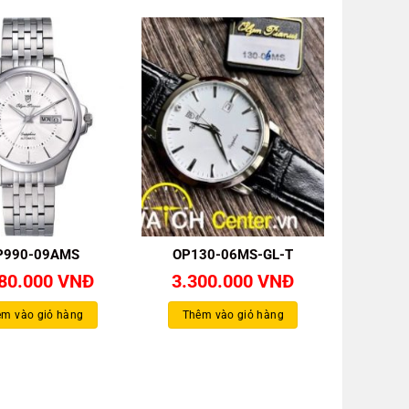
P990-09AMS
OP130-06MS-GL-T
780.000
VNĐ
3.300.000
VNĐ
m vào giỏ hàng
Thêm vào giỏ hàng