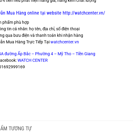
% tiền nếu phát hiện hàng giả, hàng kém chất lượng
n Mua Hàng online tại website http://watchcenter.vn/
n phẩm phù hợp
g tin cá nhân: họ tên, địa chỉ, số điện thoại
g qua bưu điện và thanh toán khi nhận hàng
ẫn Mua Hàng Trực Tiếp Tại
watchcenter.vn
4A đường Ấp Bắc – Phường 4 – Mỹ Tho – Tiền Giang
Facebook:
WATCH CENTER
: 01692999169
HẨM TƯƠNG TỰ