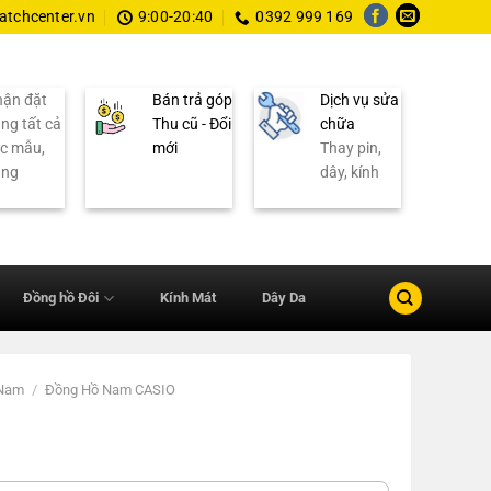
tchcenter.vn
9:00-20:40
0392 999 169
ận đặt
Bán trả góp
Dịch vụ sửa
ng tất cả
Thu cũ - Đổi
chữa
c mẫu,
mới
Thay pin,
ãng
dây, kính
Đồng hồ Đôi
Kính Mát
Dây Da
 Nam
/
Đồng Hồ Nam CASIO