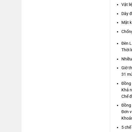
Vật l
Dây đ
Mặt k
Chống
Đèn 
Thời 
Nhiều
Giờ th
31 mú
Đồng 
Khả n
Chế độ
Đồng
Đơn v
Khoản
5 chế