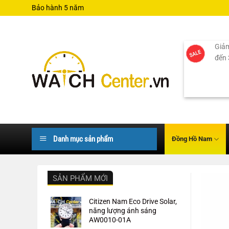
Bỏ
Bảo hành 5 năm
qua
nội
dung
Giảm
đến
Danh mục sản phẩm
Đồng Hồ Nam
SẢN PHẨM MỚI
Citizen Nam Eco Drive Solar,
năng lượng ánh sáng
AW0010-01A