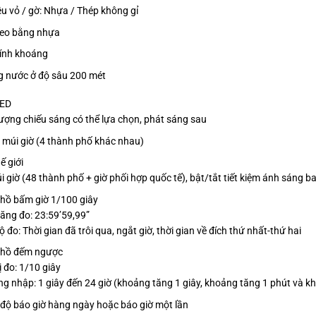
iệu vỏ / gờ: Nhựa / Thép không gỉ
eo bằng nhựa
ính khoáng
 nước ở độ sâu 200 mét
LED
lượng chiếu sáng có thể lựa chọn, phát sáng sau
 múi giờ (4 thành phố khác nhau)
ế giới
i giờ (48 thành phố + giờ phối hợp quốc tế), bật/tắt tiết kiệm ánh sáng 
hồ bấm giờ 1/100 giây
ăng đo: 23:59’59,99”
 đo: Thời gian đã trôi qua, ngắt giờ, thời gian về đích thứ nhất-thứ hai
 hồ đếm ngược
ị đo: 1/10 giây
g nhập: 1 giây đến 24 giờ (khoảng tăng 1 giây, khoảng tăng 1 phút và k
 độ báo giờ hàng ngày hoặc báo giờ một lần