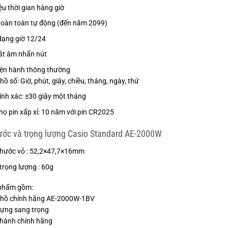
ệu thời gian hàng giờ
hoàn toàn tự động (đến năm 2099)
dạng giờ 12/24
ắt âm nhấn nút
iện hành thông thường
ồ số: Giờ, phút, giây, chiều, tháng, ngày, thứ
ính xác: ±30 giây một tháng
thọ pin xấp xỉ: 10 năm với pin CR2025
ước và trọng lượng Casio Standard AE-2000W
thước vỏ : 52,2×47,7×16mm
trọng lượng : 60g
phẩm gồm:
 hồ chính hãng AE-2000W-1BV
đựng sang trọng
 hành chính hãng