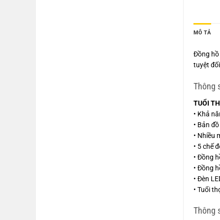
MÔ TẢ
Đồng hồ 
tuyệt đối
Thông 
TUỔI TH
• Khả nă
• Bản đồ 
• Nhiều 
• 5 chế 
• Đồng 
• Đồng h
• Đèn LE
• Tuổi t
Thông s