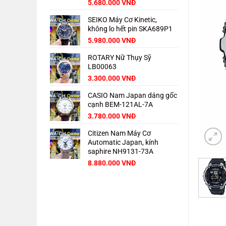
Giá
Giá
5.680.000
VNĐ
gốc
hiện
SEIKO Máy Cơ Kinetic,
là:
tại
không lo hết pin SKA689P1
8.000.000 VNĐ.
là:
5.680.000 VNĐ.
Giá
Giá
5.980.000
VNĐ
gốc
hiện
ROTARY Nữ Thụy Sỹ
là:
tại
LB00063
8.000.000 VNĐ.
là:
5.980.000 VNĐ.
3.300.000
VNĐ
CASIO Nam Japan dáng gốc
cạnh BEM-121AL-7A
3.780.000
VNĐ
Citizen Nam Máy Cơ
Automatic Japan, kính
saphire NH9131-73A
Giá
Giá
8.880.000
VNĐ
gốc
hiện
là:
tại
11.000.000 VNĐ.
là:
8.880.000 VNĐ.