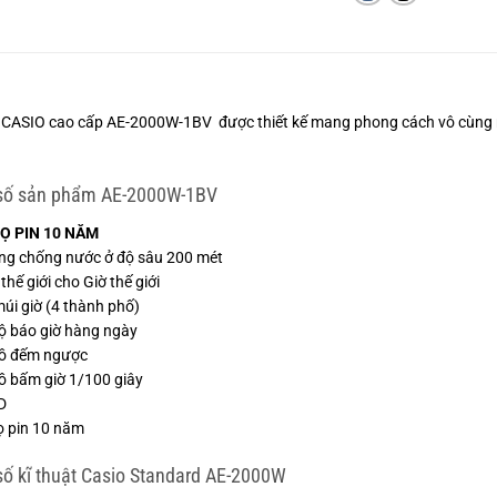
CASIO cao cấp AE-2000W-1BV được thiết kế mang phong cách vô cùng na
số sản phẩm AE-2000W-1BV
Ọ PIN 10 NĂM
ng chống nước ở độ sâu 200 mét
thế giới cho Giờ thế giới
múi giờ (4 thành phố)
độ báo giờ hàng ngày
hồ đếm ngược
ồ bấm giờ 1/100 giây
D
họ pin 10 năm
ố kĩ thuật Casio Standard AE-2000W