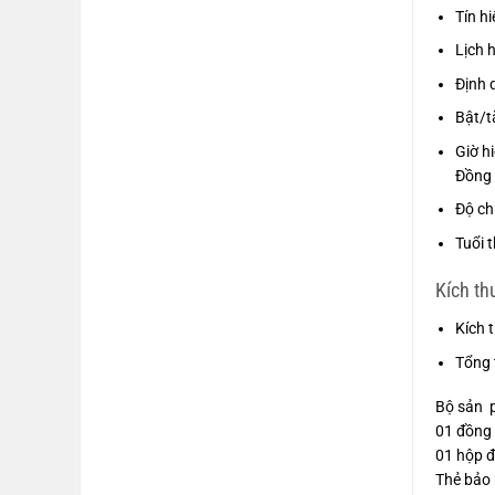
Tín hi
Lịch 
Định 
Bật/t
Giờ h
Đồng h
Độ ch
Tuổi 
Kích th
Kích 
Tổng 
Bộ sản 
01 đồng
01 hộp 
Thẻ bảo