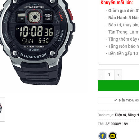
Khuyến mãi lớn:
-
Giảm giá đến 3
-
Bảo Hành 5 Nă
- Bảo trì, thay pi
- Tân Trang, Làm 
- Tặng thêm dây 
- Tặng Nón bảo h
- Đền tiền gấp 10
AE-2000W-1BV số lượ
ĐIỆN THOẠI 03
Danh mục:
Điện tử
,
Đồng 
Thẻ:
AE-2000W-1BV