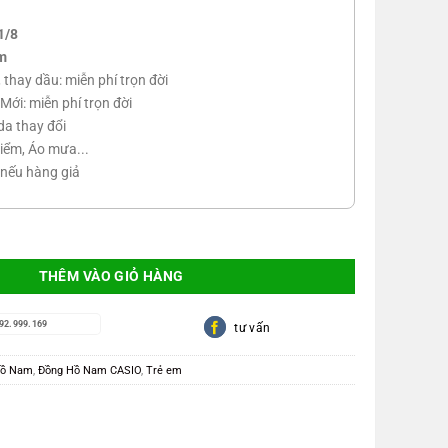
1/8
m
n, thay dầu: miễn phí trọn đời
Mới: miễn phí trọn đời
da thay đổi
iểm, Áo mưa...
 nếu hàng giả
ng
THÊM VÀO GIỎ HÀNG
92.999.169
tư vấn
Hồ Nam
,
Đồng Hồ Nam CASIO
,
Trẻ em