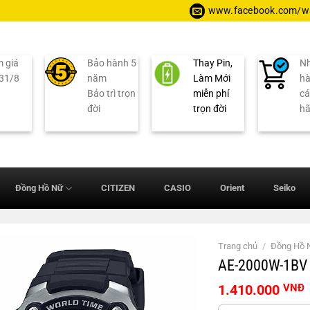
www.facebook.com/wa
 giá
Bảo hành 5
Thay Pin,
Nh
 31/8
năm
Làm Mới
hà
Bảo trì trọn
miễn phí
cá
đời
trọn đời
h
Đồng Hồ Nữ
CITIZEN
CASIO
Orient
Seiko
Trang chủ
/
Đồng Hồ
AE-2000W-1BV
1.410.000
VNĐ