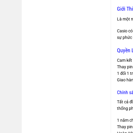
Giới Th
Là một n
Casio có
sự phức 
Quyền L
Cam kết 
Thay pin
1 đổi 1 
Giao hàn
Chính s
Tất cả đ
thống ph
1 năm c
Thay pin