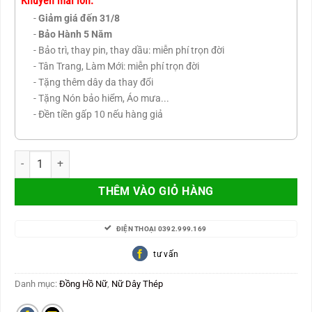
Khuyến mãi lớn:
-
Giảm giá đến 31/8
-
Bảo Hành 5 Năm
- Bảo trì, thay pin, thay dầu: miễn phí trọn đời
- Tân Trang, Làm Mới: miễn phí trọn đời
- Tặng thêm dây da thay đổi
- Tặng Nón bảo hiểm, Áo mưa...
- Đền tiền gấp 10 nếu hàng giả
Anne Klein AK 1980WTRG số lượng
THÊM VÀO GIỎ HÀNG
ĐIỆN THOẠI 0392.999.169
tư vấn
Danh mục:
Đồng Hồ Nữ
,
Nữ Dây Thép