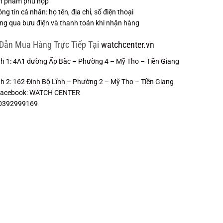
n phẩm phù hợp
g tin cá nhân: họ tên, địa chỉ, số điện thoại
g qua bưu điện và thanh toán khi nhận hàng
Dẫn Mua Hàng Trực Tiếp Tại
watchcenter.vn
h 1:
4A1 đường Ấp Bắc – Phường 4 – Mỹ Tho – Tiền Giang
h 2:
162 Đinh Bộ Lĩnh – Phường 2 – Mỹ Tho – Tiền Giang
Facebook:
WATCH CENTER
: 0392999169