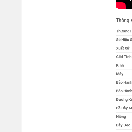
Thông 
Thương H
Số Hiệu 
Xuất Xứ
Giới Tính
Kính
Máy
Bảo Hành
Bảo Hành
Đường Kí
Bề Dày M
Niềng
Dây Đeo