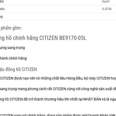
Số
Xanh
ước
5 ATM
ng
 phẩm gồm:
ng hồ chính hãng CITIZEN
BE9170-05L
đựng sang trọng
 hành chính hãng
iệu đồng hồ CITIZEN
CITIZEN được tạo nên từ những chất liệu Hàng Đầu, bộ máy CITIZEN ho
 sang trọng mang phong cách rất CITIZEN cùng với công nghệ sản xuất đ
g hồ CITIZEN đã trở thành thương hiệu lớn nhất tại NHẬT BẢN và là ngư
CITIZEN nam nữ chính hãng, dòng sản phẩm được giới Doanh Nhân Việt sử