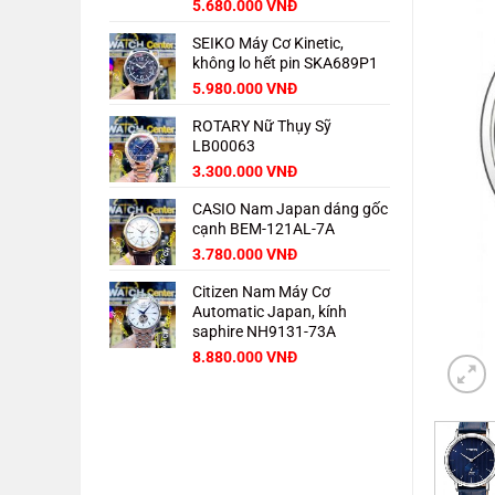
Giá
Giá
5.680.000
VNĐ
gốc
hiện
SEIKO Máy Cơ Kinetic,
là:
tại
không lo hết pin SKA689P1
8.000.000 VNĐ.
là:
5.680.000 VNĐ.
Giá
Giá
5.980.000
VNĐ
gốc
hiện
ROTARY Nữ Thụy Sỹ
là:
tại
LB00063
8.000.000 VNĐ.
là:
5.980.000 VNĐ.
3.300.000
VNĐ
CASIO Nam Japan dáng gốc
cạnh BEM-121AL-7A
3.780.000
VNĐ
Citizen Nam Máy Cơ
Automatic Japan, kính
saphire NH9131-73A
Giá
Giá
8.880.000
VNĐ
gốc
hiện
là:
tại
11.000.000 VNĐ.
là:
8.880.000 VNĐ.