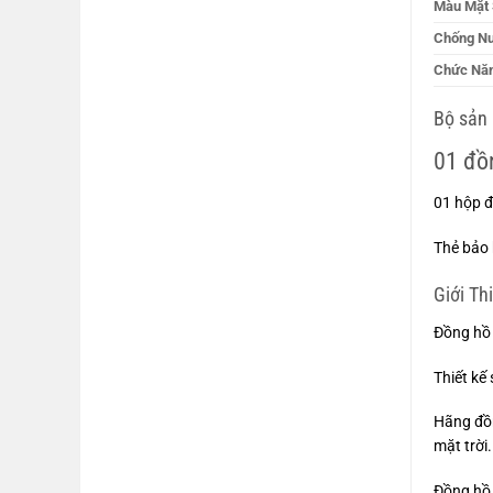
Màu Mặt 
Chống N
Chức Nă
Bộ sản
01 đồ
01 hộp 
Thẻ bảo
Giới Th
Đồng hồ 
Thiết kế
Hãng đồn
mặt trời.
Đồng hồ 