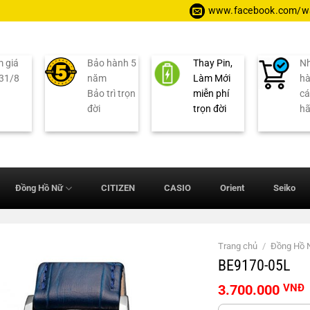
www.facebook.com/wa
 giá
Bảo hành 5
Thay Pin,
Nh
 31/8
năm
Làm Mới
hà
Bảo trì trọn
miễn phí
cá
đời
trọn đời
h
Đồng Hồ Nữ
CITIZEN
CASIO
Orient
Seiko
Trang chủ
/
Đồng Hồ
BE9170-05L
3.700.000
VNĐ