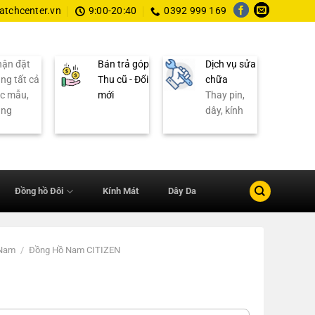
tchcenter.vn
9:00-20:40
0392 999 169
ận đặt
Bán trả góp
Dịch vụ sửa
ng tất cả
Thu cũ - Đổi
chữa
c mẫu,
mới
Thay pin,
ãng
dây, kính
Đồng hồ Đôi
Kính Mát
Dây Da
 Nam
/
Đồng Hồ Nam CITIZEN