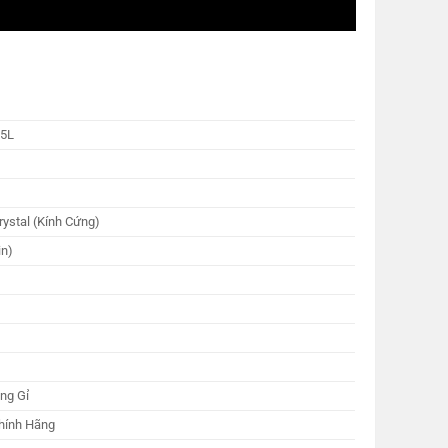
05L
rystal (Kính Cứng)
in)
ng Gỉ
hính Hãng