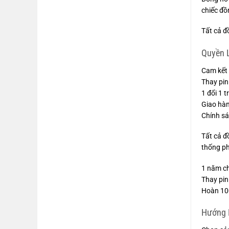
chiếc đồ
Tất cả đ
Quyền L
Cam kết 
Thay pin
1 đổi 1 
Giao hàn
Chính sá
Tất cả đ
thống ph
1 năm c
Thay pin
Hoàn 100
Hướng D