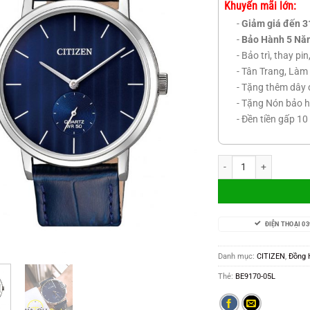
Khuyến mãi lớn:
-
Giảm giá đến 3
-
Bảo Hành 5 Nă
- Bảo trì, thay pi
- Tân Trang, Làm 
- Tặng thêm dây 
- Tặng Nón bảo h
- Đền tiền gấp 10
BE9170-05L số lượng
ĐIỆN THOẠI 03
Danh mục:
CITIZEN
,
Đồng
Thẻ:
BE9170-05L