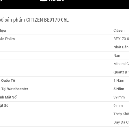
số sản phẩm CITIZEN BE9170-05L
iệu
Citizen
Sản Phẩm
BE9170-
Nhật Bản
Nam
Mineral C
Quartz (P
 Quốc Tế
1 Năm
 Tại Watchcenter
5 Năm
nh Mặt Số
39 mm
ặt Số
9 mm
Thép Khô
Dây Da C