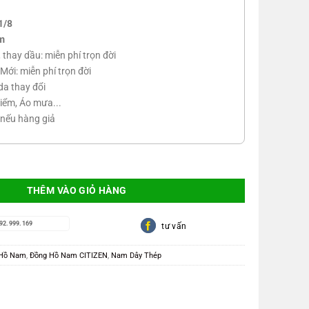
1/8
m
n, thay dầu: miễn phí trọn đời
Mới: miễn phí trọn đời
da thay đổi
iểm, Áo mưa...
 nếu hàng giả
THÊM VÀO GIỎ HÀNG
92.999.169
tư vấn
 Hồ Nam
,
Đồng Hồ Nam CITIZEN
,
Nam Dây Thép