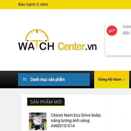
Bỏ
Bảo hành 5 năm
qua
nội
dung
Giảm
đến
Danh mục sản phẩm
Đồng Hồ Nam
SẢN PHẨM MỚI
Citizen Nam Eco Drive Solar,
năng lượng ánh sáng
AW0010-01A