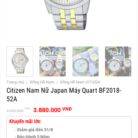
Trang chủ
/
Đồng Hồ Nam
/
Đồng Hồ Nam CITIZEN
Citizen Nam Nữ Japan Máy Quart BF2018-
52A
Giá
Giá
3.880.000
VNĐ
VNĐ
4.500.000
gốc
hiện
là:
tại
Khuyến mãi lớn:
4.500.000 VNĐ.
là:
-
Giảm giá đến 31/8
3.880.000 VNĐ.
-
Bảo Hành 5 Năm