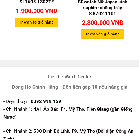
SL1605.1302TE
SRwatch Nữ Japan kính
saphire chống trầy
1.900.000
VNĐ
Sl8702.1101
2.800.000
VNĐ
Thêm vào giỏ hàng
Thêm vào giỏ hàng
Liên hệ Watch Center
Đồng Hồ Chính Hãng - Đền tiền gấp 10 nếu hàng giả
- Điện thoại :
0392 999 169
- Chi Nhánh 1:
4A1 Ấp Bắc, F4, Mỹ Tho, Tiền Giang (gần Giếng
Nước)
- Chi Nhánh 2:
530
Đinh Bộ Lĩnh, F9, Mỹ Tho (Đối diện Công An
Tỉnh)