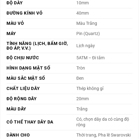
ĐỘ DÀY
10mm
ĐƯỜNG KÍNH VỎ
40mm
MÀU VỎ
Màu Trắng
MÁY
Pin (Quartz)
TÍNH NĂNG (LỊCH, BẤM GIỜ,
Lịch ngày
ĐO ÁP, V.V.)
ĐỘ CHỊU NƯỚC
5ATM – Đi tắm
HÌNH DẠNG MẶT SỐ
Tròn
MÀU SẮC MẶT SỐ
Đen
CHẤT LIỆU DÂY
Thép không gỉ
ĐỘ RỘNG DÂY
20mm
MÀU DÂY
Trắng
Có, chọn dây da có cùng độ
CÓ THỂ THAY DÂY DA
rộng
DÀNH CHO
Thời trang, Pha lê Swarovski