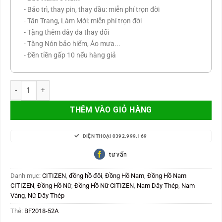
- Bảo trì, thay pin, thay dầu: miễn phí trọn đời
- Tân Trang, Làm Mới: miễn phí trọn đời
- Tặng thêm dây da thay đổi
- Tặng Nón bảo hiểm, Áo mưa...
- Đền tiền gấp 10 nếu hàng giả
Citizen Nam Nữ Japan Máy Quart BF2018-52A số lượng
THÊM VÀO GIỎ HÀNG
ĐIỆN THOẠI 0392.999.169
tư vấn
Danh mục:
CITIZEN
,
đồng hồ đôi
,
Đồng Hồ Nam
,
Đồng Hồ Nam
CITIZEN
,
Đồng Hồ Nữ
,
Đồng Hồ Nữ CITIZEN
,
Nam Dây Thép
,
Nam
Vàng
,
Nữ Dây Thép
Thẻ:
BF2018-52A