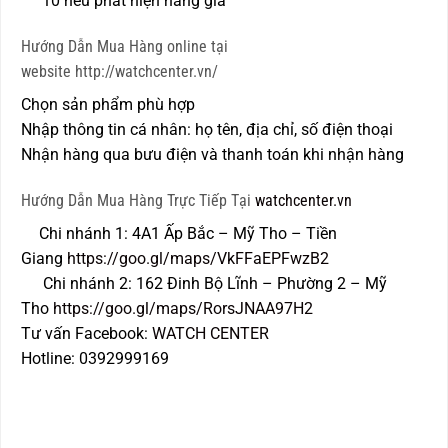
10 nếu phát hiện hàng giả
Hướng Dẫn Mua Hàng online tại
website http://watchcenter.vn/
Chọn sản phẩm phù hợp
Nhập thông tin cá nhân: họ tên, địa chỉ, số điện thoại
Nhận hàng qua bưu điện và thanh toán khi nhận hàng
Hướng Dẫn Mua Hàng Trực Tiếp Tại
watchcenter.vn
Chi nhánh 1: 4A1 Ấp Bắc – Mỹ Tho – Tiền
Giang
https://goo.gl/maps/VkFFaEPFwzB2
Chi nhánh 2: 162 Đinh Bộ Lĩnh – Phường 2 – Mỹ
Tho
https://goo.gl/maps/RorsJNAA97H2
Tư vấn Facebook:
WATCH CENTER
Hotline: 0392999169