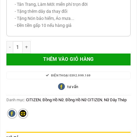
- Tân Trang, Làm Mới: miễn phí trọn đời
- Tặng thêm dây da thay đổi
- Tặng Nón bảo hiểm, Áo mưa...
- Đền tiền gấp 10 nếu hàng giả
Citizen EU6038-89A số lượng
THÊM VÀO GIỎ HÀNG
ĐIỆN THOẠI 0392.999.169
tư vấn
Danh mục:
CITIZEN
,
Đồng Hồ Nữ
,
Đồng Hồ Nữ CITIZEN
,
Nữ Dây Thép