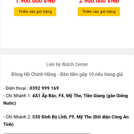
1.900.000
VNĐ
2.900.000
VNĐ
á
n
Thêm vào giỏ hàng
Thêm vào giỏ hàng
80.000 VNĐ.
Liên hệ Watch Center
Đồng Hồ Chính Hãng - Đền tiền gấp 10 nếu hàng giả
- Điện thoại :
0392 999 169
- Chi Nhánh 1:
4A1 Ấp Bắc, F4, Mỹ Tho, Tiền Giang (gần Giếng
Nước)
- Chi Nhánh 2:
530
Đinh Bộ Lĩnh, F9, Mỹ Tho (Đối diện Công An
Tỉnh)