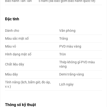
Bảo hành Tân Tân
5 năm (đã bao gồm Bảo hành quốc tế)
Đặc tính
Dành cho
Văn phòng
Màu sắc mặt số
Trắng
Màu vỏ
PVD màu vàng
Hình dạng mặt số
Tròn
Thép không gỉ-PVD màu
Chất liệu dây
vàng
Màu dây
Demi trắng-vàng
Tính năng (lịch, bấm giờ, đo áp,
Lịch ngày
v.v.)
Thông số kỹ thuật