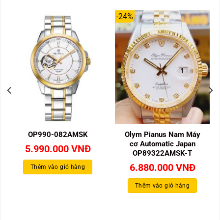
-24%
OP990-082AMSK
Olym Pianus Nam Máy
cơ Automatic Japan
5.990.000
VNĐ
OP89322AMSK-T
Giá
Giá
6.880.000
VNĐ
Thêm vào giỏ hàng
gốc
hiện
là:
tại
Thêm vào giỏ hàng
9.000.000 VNĐ.
là:
6.880