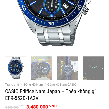
Trang chủ
/
Đồng Hồ Nam
/
Đồng Hồ Nam CASIO
CASIO Edifice Nam Japan – Thép không gỉ
EFR-552D-1A2V
Giá
Giá
3.480.000
VNĐ
VNĐ
4.100.000