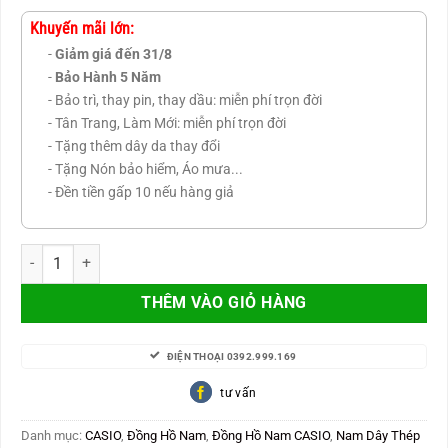
gốc
hiện
là:
tại
Khuyến mãi lớn:
4.100.000 VNĐ.
là:
-
Giảm giá đến 31/8
3.480.000 VNĐ.
-
Bảo Hành 5 Năm
- Bảo trì, thay pin, thay dầu: miễn phí trọn đời
- Tân Trang, Làm Mới: miễn phí trọn đời
- Tặng thêm dây da thay đổi
- Tặng Nón bảo hiểm, Áo mưa...
- Đền tiền gấp 10 nếu hàng giả
CASIO Edifice Nam Japan - Thép không gỉ EFR-552D-1A2V số lượn
THÊM VÀO GIỎ HÀNG
ĐIỆN THOẠI 0392.999.169
tư vấn
Danh mục:
CASIO
,
Đồng Hồ Nam
,
Đồng Hồ Nam CASIO
,
Nam Dây Thép