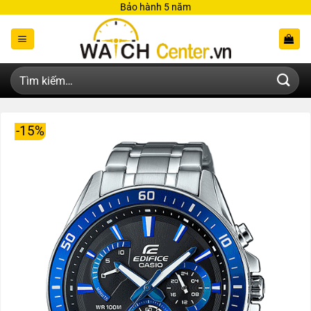
Bỏ
Bảo hành 5 năm
qua
nội
dung
Tìm
kiếm:
-15%