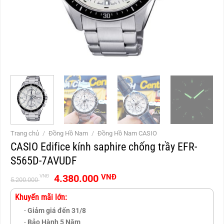
Trang chủ
/
Đồng Hồ Nam
/
Đồng Hồ Nam CASIO
CASIO Edifice kính saphire chống trầy EFR-
S565D-7AVUDF
Giá
Giá
4.380.000
VNĐ
VNĐ
5.200.000
gốc
hiện
là:
tại
Khuyến mãi lớn:
5.200.000 VNĐ.
là:
-
Giảm giá đến 31/8
4.380.000 VNĐ.
-
Bảo Hành 5 Năm