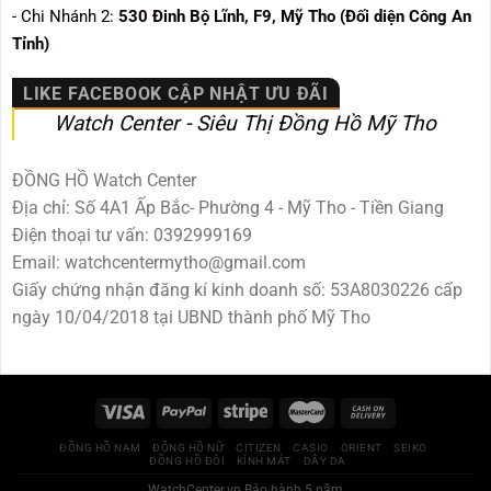
- Chi Nhánh 2:
530
Đinh Bộ Lĩnh, F9, Mỹ Tho (Đối diện Công An
Tỉnh)
LIKE FACEBOOK CẬP NHẬT ƯU ĐÃI
Watch Center - Siêu Thị Đồng Hồ Mỹ Tho
ĐỒNG HỒ Watch Center
Địa chỉ: Số 4A1 Ấp Bắc- Phường 4 - Mỹ Tho - Tiền Giang
Điện thoại tư vấn: 0392999169
Email: watchcentermytho@gmail.com
Giấy chứng nhận đăng kí kinh doanh số: 53A8030226 cấp
ngày 10/04/2018 tại UBND thành phố Mỹ Tho
ĐỒNG HỒ NAM
ĐỒNG HỒ NỮ
CITIZEN
CASIO
ORIENT
SEIKO
ĐỒNG HỒ ĐÔI
KÍNH MÁT
DÂY DA
WatchCenter.vn
Bảo hành 5 năm