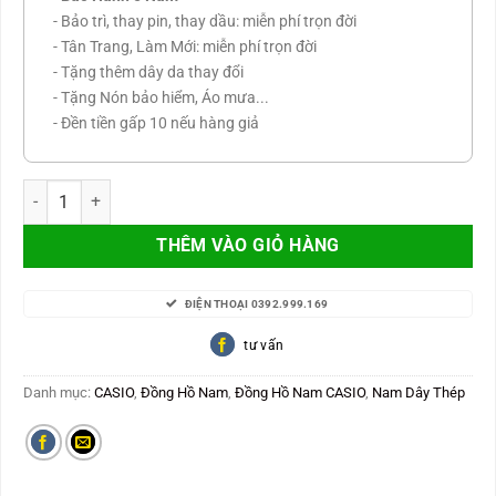
- Bảo trì, thay pin, thay dầu: miễn phí trọn đời
- Tân Trang, Làm Mới: miễn phí trọn đời
- Tặng thêm dây da thay đổi
- Tặng Nón bảo hiểm, Áo mưa...
- Đền tiền gấp 10 nếu hàng giả
CASIO Edifice kính saphire chống trầy EFR-S565D-7AVUDF số lượn
THÊM VÀO GIỎ HÀNG
ĐIỆN THOẠI 0392.999.169
tư vấn
Danh mục:
CASIO
,
Đồng Hồ Nam
,
Đồng Hồ Nam CASIO
,
Nam Dây Thép