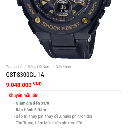
Trang chủ
/
Đồng Hồ Nam
/
Dây khác
GST-S300GL-1A
9.048.000
VNĐ
Khuyến mãi lớn:
-
Giảm giá đến 31/8
-
Bảo Hành 5 Năm
- Bảo trì, thay pin, thay dầu: miễn phí trọn đời
- Tân Trang, Làm Mới: miễn phí trọn đời