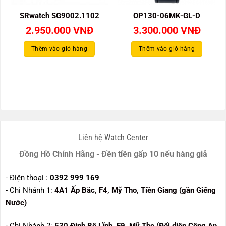
SRwatch SG9002.1102
OP130-06MK-GL-D
2.950.000
VNĐ
3.300.000
VNĐ
Thêm vào giỏ hàng
Thêm vào giỏ hàng
Liên hệ Watch Center
Đồng Hồ Chính Hãng - Đền tiền gấp 10 nếu hàng giả
- Điện thoại :
0392 999 169
- Chi Nhánh 1:
4A1 Ấp Bắc, F4, Mỹ Tho, Tiền Giang (gần Giếng
Nước)
- Chi Nhánh 2:
530
Đinh Bộ Lĩnh, F9, Mỹ Tho (Đối diện Công An