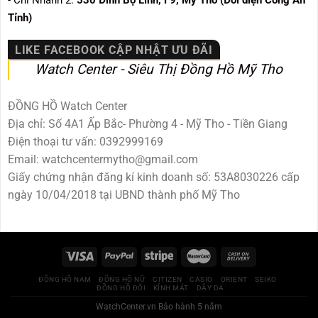
Tỉnh)
LIKE FACEBOOK CẬP NHẬT ƯU ĐÃI
Watch Center - Siêu Thị Đồng Hồ Mỹ Tho
ĐỒNG HỒ Watch Center
Địa chỉ: Số 4A1 Ấp Bắc- Phường 4 - Mỹ Tho - Tiền Giang
Điện thoại tư vấn: 0392999169
Email: watchcentermytho@gmail.com
Giấy chứng nhận đăng kí kinh doanh số: 53A8030226 cấp
ngày 10/04/2018 tại UBND thành phố Mỹ Tho
ĐỒNG HỒ NAM
ĐỒNG HỒ NỮ
CITIZEN
CASIO
ORIENT
SEIKO
ĐỒNG HỒ ĐÔI
KÍNH MÁT
DÂY DA
WatchCenter.vn
Bảo hành 5 năm