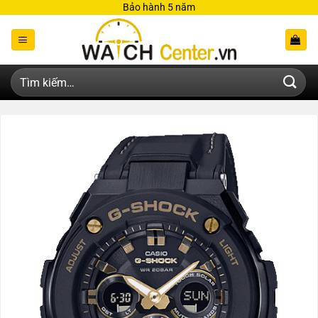
Bỏ
Bảo hành 5 năm
qua
nội
dung
Tìm
kiếm: