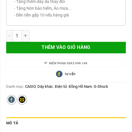
- Tặng thêm dây da thay đổi
- Tặng Nón bảo hiểm, Áo mưa...
- Đền tiền gấp 10 nếu hàng giả
GST-S300GL-1A số lượng
THÊM VÀO GIỎ HÀNG
ĐIỆN THOẠI 0392.999.169
tư vấn
Danh mục:
CASIO
,
Dây khác
,
Điện tử
,
Đồng Hồ Nam
,
G-Shock
MÔ TẢ