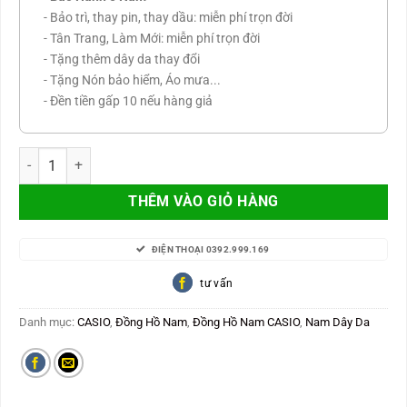
- Bảo trì, thay pin, thay dầu: miễn phí trọn đời
- Tân Trang, Làm Mới: miễn phí trọn đời
- Tặng thêm dây da thay đổi
- Tặng Nón bảo hiểm, Áo mưa...
- Đền tiền gấp 10 nếu hàng giả
CASIO Nam Japan chạy 6 kim MTP-1375L-1AVDF số lượng
THÊM VÀO GIỎ HÀNG
ĐIỆN THOẠI 0392.999.169
tư vấn
Danh mục:
CASIO
,
Đồng Hồ Nam
,
Đồng Hồ Nam CASIO
,
Nam Dây Da