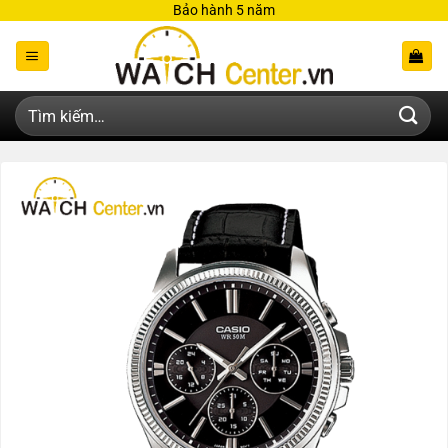
Bỏ
Bảo hành 5 năm
qua
nội
dung
Tìm
kiếm: