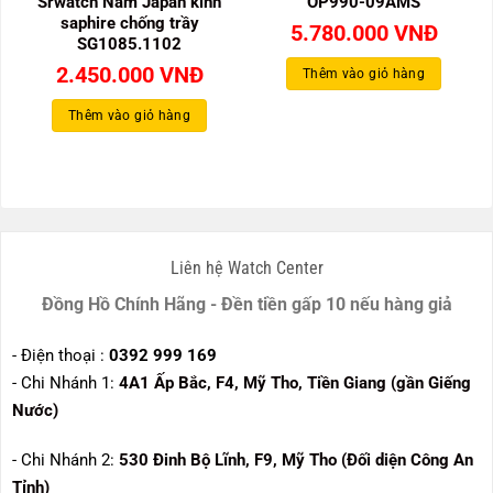
Srwatch Nam Japan kính
OP990-09AMS
saphire chống trầy
5.780.000
VNĐ
SG1085.1102
2.450.000
VNĐ
Thêm vào giỏ hàng
Thêm vào giỏ hàng
Liên hệ Watch Center
Đồng Hồ Chính Hãng - Đền tiền gấp 10 nếu hàng giả
- Điện thoại :
0392 999 169
- Chi Nhánh 1:
4A1 Ấp Bắc, F4, Mỹ Tho, Tiền Giang (gần Giếng
Nước)
- Chi Nhánh 2:
530
Đinh Bộ Lĩnh, F9, Mỹ Tho (Đối diện Công An
Tỉnh)