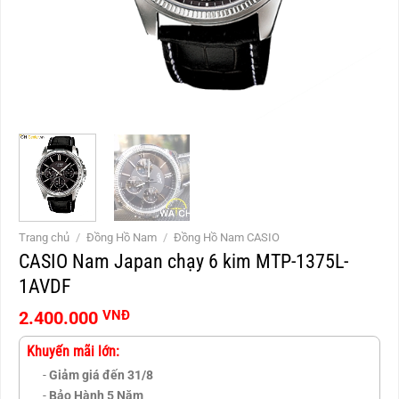
Trang chủ
/
Đồng Hồ Nam
/
Đồng Hồ Nam CASIO
CASIO Nam Japan chạy 6 kim MTP-1375L-
1AVDF
2.400.000
VNĐ
Khuyến mãi lớn:
-
Giảm giá đến 31/8
-
Bảo Hành 5 Năm