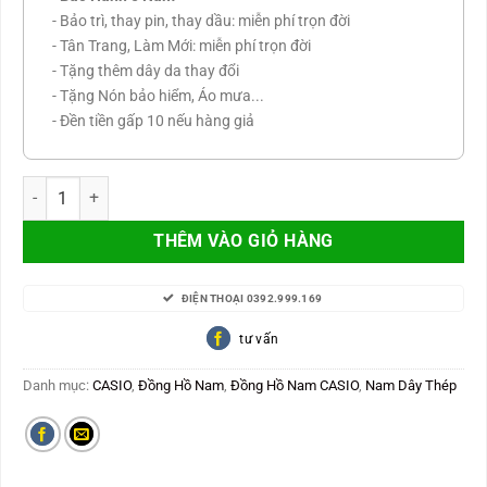
- Bảo trì, thay pin, thay dầu: miễn phí trọn đời
- Tân Trang, Làm Mới: miễn phí trọn đời
- Tặng thêm dây da thay đổi
- Tặng Nón bảo hiểm, Áo mưa...
- Đền tiền gấp 10 nếu hàng giả
CASIO Nam Japan lịch Day Date đối xứng MTP-1381D-1AVDF số lư
THÊM VÀO GIỎ HÀNG
ĐIỆN THOẠI 0392.999.169
tư vấn
Danh mục:
CASIO
,
Đồng Hồ Nam
,
Đồng Hồ Nam CASIO
,
Nam Dây Thép