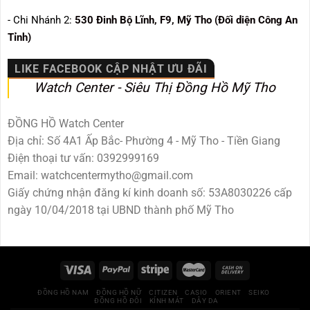
- Chi Nhánh 2:
530
Đinh Bộ Lĩnh, F9, Mỹ Tho (Đối diện Công An
Tỉnh)
LIKE FACEBOOK CẬP NHẬT ƯU ĐÃI
Watch Center - Siêu Thị Đồng Hồ Mỹ Tho
ĐỒNG HỒ Watch Center
Địa chỉ: Số 4A1 Ấp Bắc- Phường 4 - Mỹ Tho - Tiền Giang
Điện thoại tư vấn: 0392999169
Email: watchcentermytho@gmail.com
Giấy chứng nhận đăng kí kinh doanh số: 53A8030226 cấp
ngày 10/04/2018 tại UBND thành phố Mỹ Tho
ĐỒNG HỒ NAM
ĐỒNG HỒ NỮ
CITIZEN
CASIO
ORIENT
SEIKO
ĐỒNG HỒ ĐÔI
KÍNH MÁT
DÂY DA