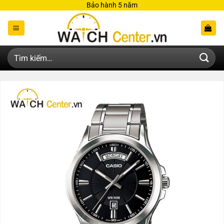
Bỏ
Bảo hành 5 năm
qua
nội
dung
Tìm
kiếm: