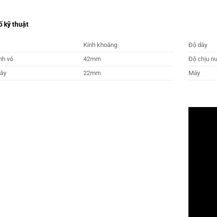
 kỹ thuật
Kính khoáng
Độ dày
nh vỏ
42mm
Độ chịu n
dây
22mm
Máy