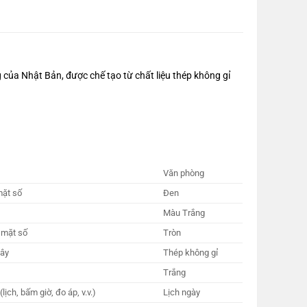
ủa Nhật Bản, được chế tạo từ chất liệu thép không gỉ
Văn phòng
ặt số
Đen
Màu Trắng
 mặt số
Tròn
dây
Thép không gỉ
Trắng
lịch, bấm giờ, đo áp, v.v.)
Lịch ngày