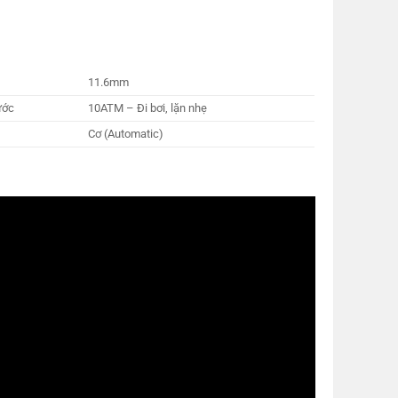
11.6mm
ước
10ATM – Đi bơi, lặn nhẹ
Cơ (Automatic)