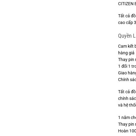
CITIZEN 
Tất cả đ
cao cấp 3
Quyền L
Cam kết 
hàng giả
Thay pin 
1 đổi 1 t
Giao hàng
Chính sá
Tất cả đ
chính sác
và hệ thố
1 năm ch
Thay pin 
Hoàn 100%