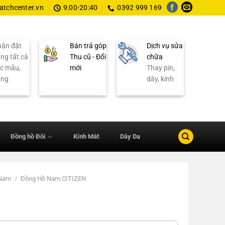
tchcenter.vn
9:00-20:40
0392 999 169
ận đặt
Bán trả góp
Dịch vụ sửa
ng tất cả
Thu cũ - Đổi
chữa
c mẫu,
mới
Thay pin,
ãng
dây, kính
Đồng hồ Đôi
Kính Mát
Dây Da
 Nam
/
Đồng Hồ Nam CITIZEN