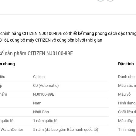
chính hãng CITIZEN NJ0100-89E có thiết kế mang phong cách đặc trưng c
316L cùng bộ máy CITIZEN vô cùng bền bỉ với thời gian
số sản phẩm CITIZEN NJ0100-89E
in chung
Đặc tính
iệu
Citizen
Dành cho
ập
Cơ (Automatic)
Màu sắc m
phẩm
NJ0100-89E
Màu vỏ
Nam
Hình dạng
Nhật Bản
Chất liệu 
 quốc tế
1 năm quốc tế
Màu dây
 WatchCenter
5 năm (đã bao gồm Bảo hành quốc tế)
Tính năng (