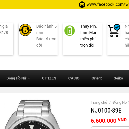
www.facebook.com/wa
 giá
Bảo hành 5
Thay Pin,
Nh
 31/8
năm
Làm Mới
hà
Bảo trì trọn
miễn phí
cá
đời
trọn đời
h
Đồng Hồ Nữ
CITIZEN
CASIO
Orient
Seiko
Trang chủ
/
Đồng Hồ
NJ0100-89E
6.600.000
VNĐ