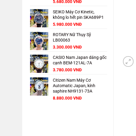
Giá
Giá
5.680.000
VNĐ
gốc
hiện
SEIKO Máy Cơ Kinetic,
là:
tại
không lo hết pin SKA689P1
8.000.000 VNĐ.
là:
5.680.000 VNĐ.
Giá
Giá
5.980.000
VNĐ
gốc
hiện
ROTARY Nữ Thụy Sỹ
là:
tại
LB00063
8.000.000 VNĐ.
là:
5.980.000 VNĐ.
3.300.000
VNĐ
CASIO Nam Japan dáng gốc
cạnh BEM-121AL-7A
3.780.000
VNĐ
Citizen Nam Máy Cơ
Automatic Japan, kính
saphire NH9131-73A
Giá
Giá
8.880.000
VNĐ
gốc
hiện
là:
tại
11.000.000 VNĐ.
là:
8.880.000 VNĐ.