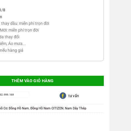
1/8
m
n, thay dầu: miễn phí trọn đời
Mới: miễn phí trọn đời
da thay đổi
iểm, Áo mưa...
 nếu hàng giả
THÊM VÀO GIỎ HÀNG
92.999.169
tư vấn
hồ Cơ
,
Đồng Hồ Nam
,
Đồng Hồ Nam CITIZEN
,
Nam Dây Thép