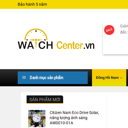
Bỏ
Bảo hành 5 năm
qua
nội
dung
Giảm
đến
Danh mục sản phẩm
Đồng Hồ Nam
SẢN PHẨM MỚI
Citizen Nam Eco Drive Solar,
năng lượng ánh sáng
AW0010-01A