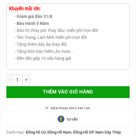
gốc
hiện
là:
tại
Khuyến mãi lớn:
8.000.000 VNĐ.
là:
-
Giảm giá đến 31/8
5.980.000 VNĐ.
-
Bảo Hành 5 Năm
- Bảo trì, thay pin, thay dầu: miễn phí trọn đời
- Tân Trang, Làm Mới: miễn phí trọn đời
- Tặng thêm dây da thay đổi
- Tặng Nón bảo hiểm, Áo mưa...
- Đền tiền gấp 10 nếu hàng giả
Olym Pianus Nam Máy Cơ Automatic Japan OP9929AMS-T số lượn
THÊM VÀO GIỎ HÀNG
ĐIỆN THOẠI 0392.999.169
tư vấn
Danh mục:
Đồng hồ Cơ
,
Đồng Hồ Nam
,
Đồng Hồ OP
,
Nam Dây Thép
,