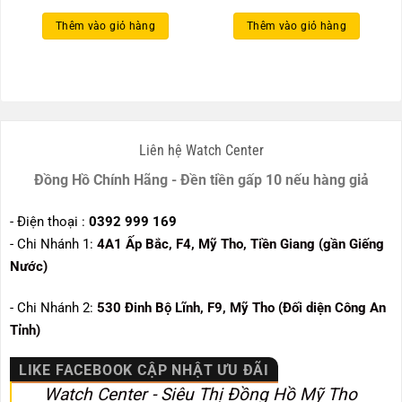
Thêm vào giỏ hàng
Thêm vào giỏ hàng
Liên hệ Watch Center
Đồng Hồ Chính Hãng - Đền tiền gấp 10 nếu hàng giả
- Điện thoại :
0392 999 169
- Chi Nhánh 1:
4A1 Ấp Bắc, F4, Mỹ Tho, Tiền Giang (gần Giếng
Nước)
- Chi Nhánh 2:
530
Đinh Bộ Lĩnh, F9, Mỹ Tho (Đối diện Công An
Tỉnh)
LIKE FACEBOOK CẬP NHẬT ƯU ĐÃI
Watch Center - Siêu Thị Đồng Hồ Mỹ Tho