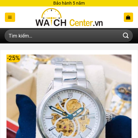
Bỏ
Bảo hành 5 năm
qua
nội
dung
Tìm
kiếm:
-25%