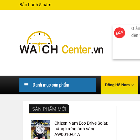
Bỏ
Bảo hành 5 năm
qua
nội
dung
Giảm
đến
Danh mục sản phẩm
Đồng Hồ Nam
SẢN PHẨM MỚI
Citizen Nam Eco Drive Solar,
năng lượng ánh sáng
AW0010-01A