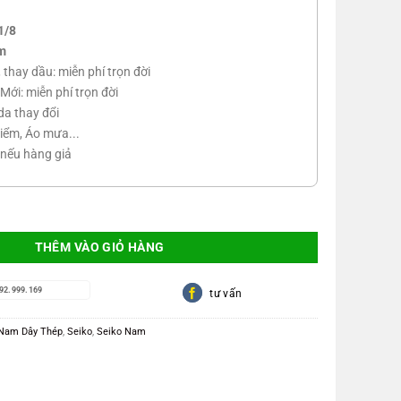
1/8
m
n, thay dầu: miễn phí trọn đời
Mới: miễn phí trọn đời
da thay đổi
iểm, Áo mưa...
 nếu hàng giả
ợng
THÊM VÀO GIỎ HÀNG
92.999.169
tư vấn
Nam Dây Thép
,
Seiko
,
Seiko Nam