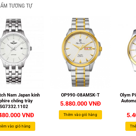
HẨM TƯƠNG TỰ
ch Nam Japan kính
OP990-08AMSK-T
Olym P
phire chống trầy
Automa
5.880.000
VNĐ
SG7332.1102
á
Giá
480.000
VNĐ
5.
Thêm vào giỏ hàng
c
hiện
tại
hêm vào giỏ hàng
Thê
000.000 VNĐ.
là: