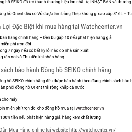
g hồ SEIKO đã trở thành thương hiệu lớn nhất tại NHẬT BẢN và thương
ồng hồ Orient đều có Vỏ được làm bằng Thép không gỉ cao cấp 316L – Tuyệ
 Lợi Đặc Biệt khi mua hàng tại Watchcenter.vn
bán hàng chính hãng – Đền bù gấp 10 nếu phát hiện hàng giả
 miễn phí trọn đời
trong 7 ngày nếu có bất kỳ lỗi nào do nhà sản xuất
g tận nơi và Thu tiền khi nhận hàng
 sách bảo hành Đồng hồ SEIKO chính hãng
ồng hồ SEIKO chính hãng đều được bảo hành theo đúng chính sách bảo h
ân phối đồng hồ Orient trải rộng khắp cả nước
m cho máy
pin miễn phí trọn đời cho đồng hồ mua tại
Watchcenter.vn
100% tiền nếu phát hiện hàng giả, hàng kém chất lượng
ẫn Mua Hàng online tại website http://watchcenter.vn/