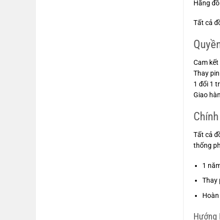
Hãng đồn
Tất cả đ
Quyền
Cam kết 
Thay pin
1 đổi 1 
Giao hàn
Chính
Tất cả đ
thống ph
1 nă
Thay 
Hoàn 
Hướng D