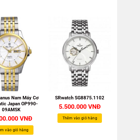
ianus Nam Máy Cơ
SRwatch SG8875.1102
tic Japan OP990-
5.500.000
VNĐ
09AMSK
400.000
VNĐ
Thêm vào giỏ hàng
m vào giỏ hàng