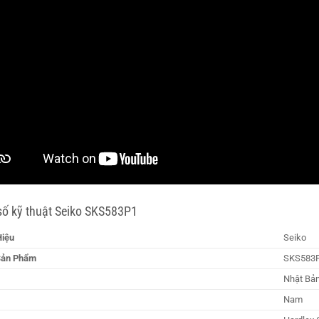
ố kỹ thuật Seiko SKS583P1
iệu
Seiko
Sản Phẩm
SKS583
Nhật Bả
Nam