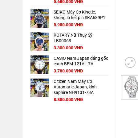
Giá
Giá
5.680.000
VNĐ
gốc
hiện
SEIKO Máy Cơ Kinetic,
là:
tại
không lo hết pin SKA689P1
8.000.000 VNĐ.
là:
5.680.000 VNĐ.
Giá
Giá
5.980.000
VNĐ
gốc
hiện
ROTARY Nữ Thụy Sỹ
là:
tại
LB00063
8.000.000 VNĐ.
là:
5.980.000 VNĐ.
3.300.000
VNĐ
CASIO Nam Japan dáng gốc
cạnh BEM-121AL-7A
3.780.000
VNĐ
Citizen Nam Máy Cơ
Automatic Japan, kính
saphire NH9131-73A
Giá
Giá
8.880.000
VNĐ
gốc
hiện
là:
tại
11.000.000 VNĐ.
là:
8.880.000 VNĐ.