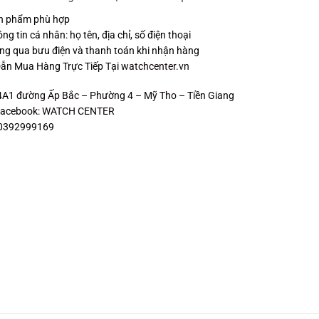
n phẩm phù hợp
g tin cá nhân: họ tên, địa chỉ, số điện thoại
g qua bưu điện và thanh toán khi nhận hàng
ẫn Mua Hàng Trực Tiếp Tại
watchcenter.vn
 4A1 đường Ấp Bắc – Phường 4 – Mỹ Tho – Tiền Giang
Facebook:
WATCH CENTER
: 0392999169