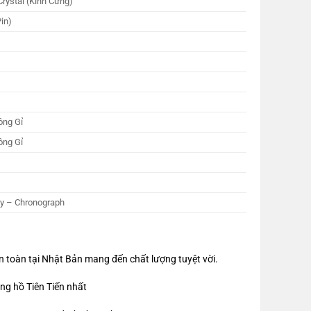
Crystal (Kính Cứng)
Pin)
ông Gỉ
ông Gỉ
y – Chronograph
 toàn tại Nhật Bản mang đến chất lượng tuyệt vời.
ng hồ Tiên Tiến nhất