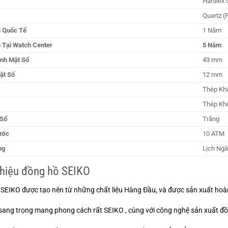
Hardlex 
Quartz (
 Quốc Tế
1 Năm
 Tại Watch Center
5 Năm
nh Mặt Số
43 mm
ặt Số
12 mm
Thép Kh
Thép Kh
Số
Trắng
ước
10 ATM
ng
Lịch Ngà
Thiệu đồng hồ SEIKO
SEIKO được tạo nên từ những chất liệu Hàng Đầu, và được sản xuất hoàn
 sang trọng mang phong cách rất SEIKO , cùng với công nghệ sản xuất đồ