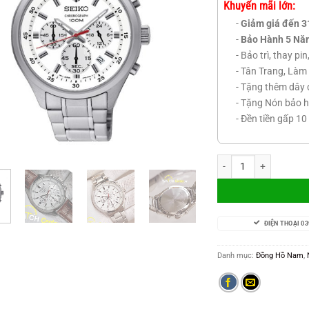
Khuyến mãi lớn:
-
Giảm giá đến 3
-
Bảo Hành 5 Nă
- Bảo trì, thay pi
- Tân Trang, Làm 
- Tặng thêm dây 
- Tặng Nón bảo h
- Đền tiền gấp 10
Seiko SKS583P1 số lư
ĐIỆN THOẠI 03
Danh mục:
Đồng Hồ Nam
,