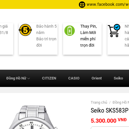
www.facebook.com/wa
 giá
Bảo hành 5
Thay Pin,
Nh
 31/8
năm
Làm Mới
hà
Bảo trì trọn
miễn phí
cá
đời
trọn đời
h
Đồng Hồ Nữ
CITIZEN
CASIO
Orient
Seiko
Trang chủ
/
Đồng Hồ
Seiko SKS583P
5.300.000
VNĐ