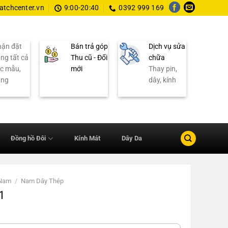
tchcenter.vn
9:00-20:40
0392 999 169
ận đặt
Bán trả góp
Dịch vụ sửa
ng tất cả
Thu cũ - Đổi
chữa
c mẫu,
mới
Thay pin,
ãng
dây, kính
Đồng hồ Đôi
Kính Mát
Dây Da
 Nam
/
Nam Dây Thép
1