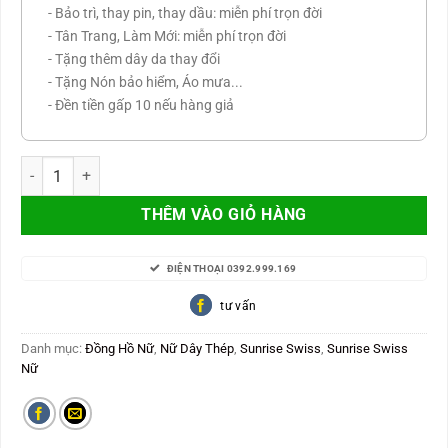
- Bảo trì, thay pin, thay dầu: miễn phí trọn đời
- Tân Trang, Làm Mới: miễn phí trọn đời
- Tặng thêm dây da thay đổi
- Tặng Nón bảo hiểm, Áo mưa...
- Đền tiền gấp 10 nếu hàng giả
Sunrise L9956SA-G-V số lượng
THÊM VÀO GIỎ HÀNG
ĐIỆN THOẠI 0392.999.169
tư vấn
Danh mục:
Đồng Hồ Nữ
,
Nữ Dây Thép
,
Sunrise Swiss
,
Sunrise Swiss
Nữ