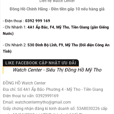
Liên hệ Watch Center
Đồng Hồ Chính Hãng - Đền tiền gấp 10 nếu hàng giả
- Điện thoại :
0392 999 169
- Chi Nhánh 1:
4A1 Ấp Bắc, F4, Mỹ Tho, Tiền Giang (gần Giếng
Nước)
- Chi Nhánh 2:
530
Đinh Bộ Lĩnh, F9, Mỹ Tho (Đối diện Công An
Tỉnh)
LIKE FACEBOOK CẬP NHẬT ƯU ĐÃI
Watch Center - Siêu Thị Đồng Hồ Mỹ Tho
ĐỒNG HỒ Watch Center
Địa chỉ: Số 4A1 Ấp Bắc- Phường 4 - Mỹ Tho - Tiền Giang
Điện thoại tư vấn: 0392999169
Email: watchcentermytho@gmail.com
Giấy chứng nhận đăng kí kinh doanh số: 53A8030226 cấp