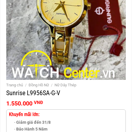
Trang chủ
/
Đồng Hồ Nữ
/
Nữ Dây Thép
Sunrise L9956SA-G-V
1.550.000
VNĐ
Khuyến mãi lớn:
-
Giảm giá đến 31/8
-
Bảo Hành 5 Năm