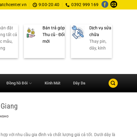
tchcenter.vn
9:00-20:40
0392 999 169
ận đặt
Bán trả góp
Dịch vụ sửa
ng tất cả
Thu cũ - Đổi
chữa
c mẫu,
mới
Thay pin,
ãng
dây, kính
Đồng hồ Đôi
Kính Mát
Dây Da
 Giang
NGHO
 với nhu cầu gia đình và chất lượng giá cả tốt. Dưới dây là