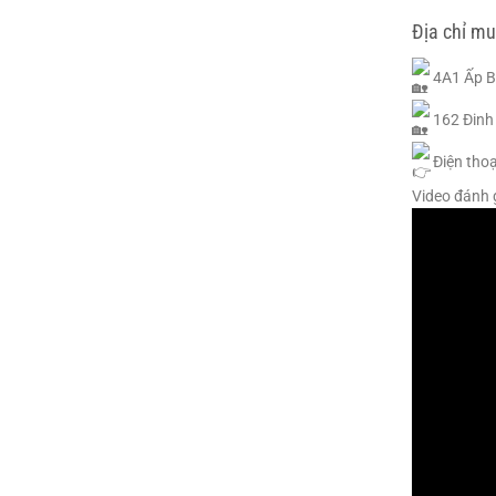
Địa chỉ m
4A1 Ấp B
162 Đinh
Điện thoạ
Video đánh 