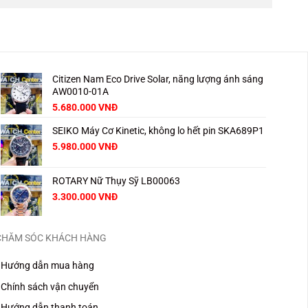
Citizen Nam Eco Drive Solar, năng lượng ánh sáng
AW0010-01A
Giá
Giá
5.680.000
VNĐ
gốc
hiện
SEIKO Máy Cơ Kinetic, không lo hết pin SKA689P1
là:
tại
8.000.000 VNĐ.
là:
Giá
Giá
5.980.000
VNĐ
5.680.000 VNĐ.
gốc
hiện
là:
tại
ROTARY Nữ Thụy Sỹ LB00063
8.000.000 VNĐ.
là:
5.980.000 VNĐ.
3.300.000
VNĐ
CHĂM SÓC KHÁCH HÀNG
Hướng dẫn mua hàng
Chính sách vận chuyển
Hướng dẫn thanh toán