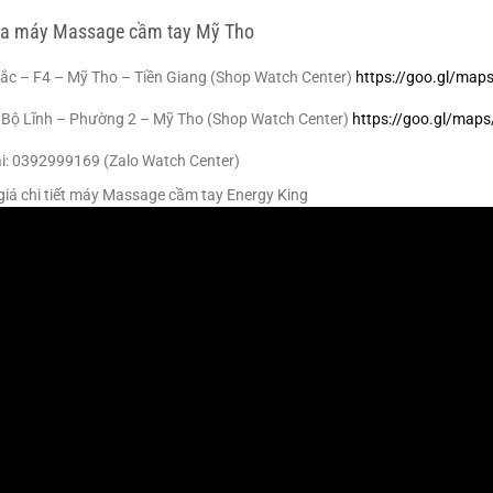
ua máy Massage cầm tay Mỹ Tho
ắc – F4 – Mỹ Tho – Tiền Giang (Shop Watch Center)
https://goo.gl/ma
 Bộ Lĩnh – Phường 2 – Mỹ Tho (Shop Watch Center)
https://goo.gl/ma
i: 0392999169 (Zalo Watch Center)
giá chi tiết máy Massage cầm tay Energy King