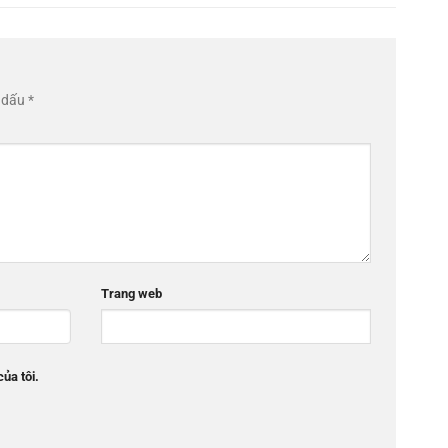
h dấu
*
Trang web
của tôi.