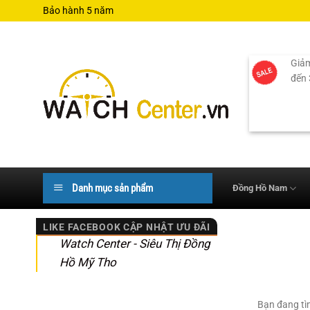
Bỏ
Bảo hành 5 năm
qua
nội
dung
Giảm
đến
Danh mục sản phẩm
Đồng Hồ Nam
LIKE FACEBOOK CẬP NHẬT ƯU ĐÃI
Watch Center - Siêu Thị Đồng
Hồ Mỹ Tho
Bạn đang tì