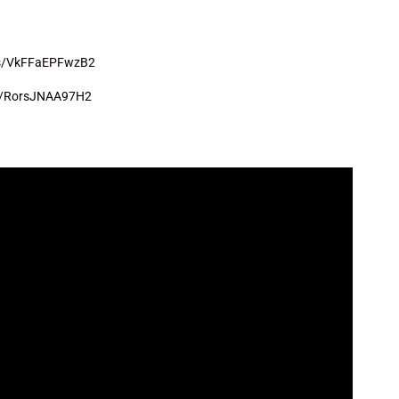
ps/VkFFaEPFwzB2
ps/RorsJNAA97H2