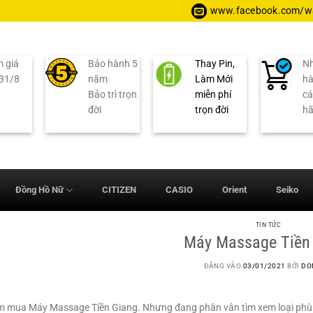
www.facebook.com/wa
 giá
Bảo hành 5
Thay Pin,
Nh
 31/8
năm
Làm Mới
hà
Bảo trì trọn
miễn phí
cá
đời
trọn đời
h
Đồng Hồ Nữ
CITIZEN
CASIO
Orient
Seiko
TIN TỨC
Máy Massage Tiền
ĐĂNG VÀO
03/01/2021
BỞI
DO
m mua Máy Massage Tiền Giang. Nhưng đang phân vân tìm xem loại phù hợp