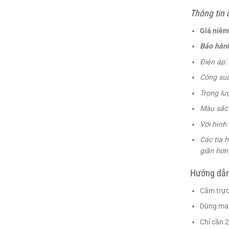
Thông tin c
Giá niêm
Bảo hành
Điện áp:
Công suấ
Trọng lư
Màu sắc:
Với hình
Các tia 
giãn hơn 
Hướng dẫn
Cắm trực
Dùng mas
Chỉ cần 