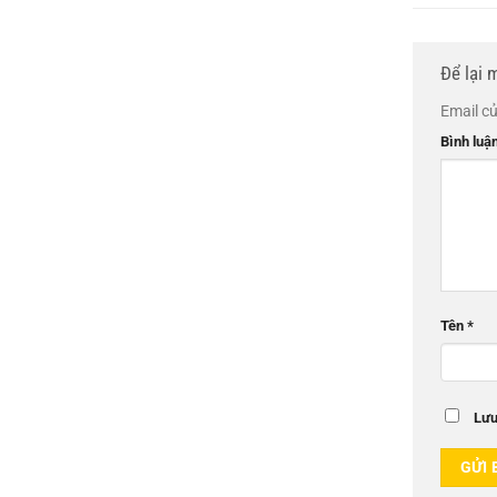
Để lại 
Email củ
Bình luậ
Tên
*
Lưu